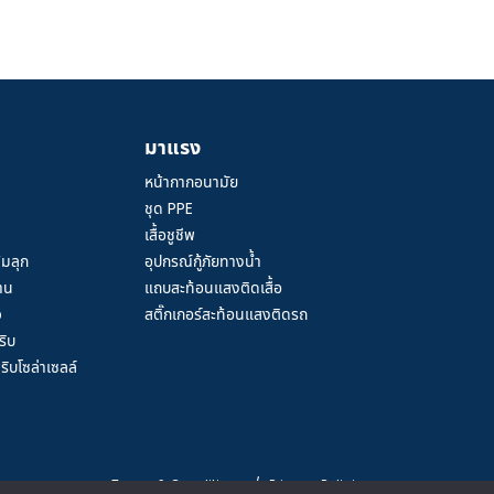
มาแรง
หน้ากากอนามัย
ชุด PPE
เสื้อชูชีพ
้มลุก
อุปกรณ์กู้ภัยทางน้ำ
าน
แถบสะท้อนแสงติดเสื้อ
ว
สติ๊กเกอร์สะท้อนแสงติดรถ
ริบ
ิบโซล่าเซลล์
Terms & Conditions
/
Privacy Policies