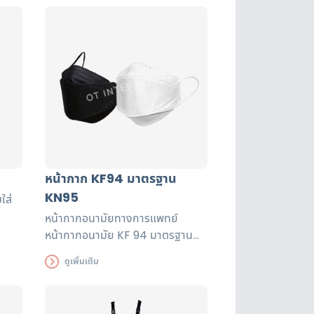
ประเภท หัดว่ายน้ำ นั่งเรือ หรือใส่เล่น
น้ำ ตัวเสื้อผลิตจากผ้าโพลีเอสเตอร์
ออกฟอร์ด เพิ่มความปลอดภัยด้วย
ระบบก้ามปู 4 ตัวล็อค
หน้ากาก KF94 มาตรฐาน
KN95
ใส่
หน้ากากอนามัยทางการแพทย์
ะยะ
หน้ากากอนามัย KF 94 มาตรฐาน
ะเภท
KN95 น้ำหนักเบา ตัวหน้ากากไม่แนบ
ดูเพิ่มเติม
ตัว
ติดริมฝีปาก ทำให้หายใจได้สะดวกกว่า
อกฟ
หน้ากากทั่วไป และทำให้หน้ากากไม่
เลอะเครื่องสำอางค์ ทำให้ใช้งานได้