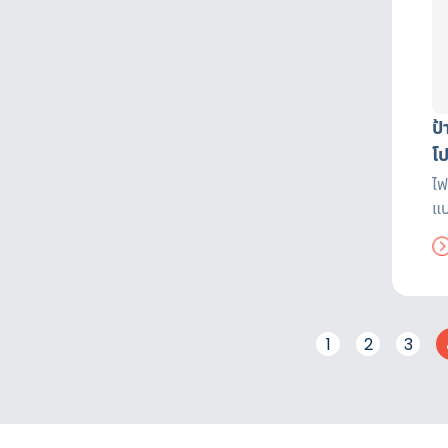
ป
โ
ไฟ
แบ
1
2
3