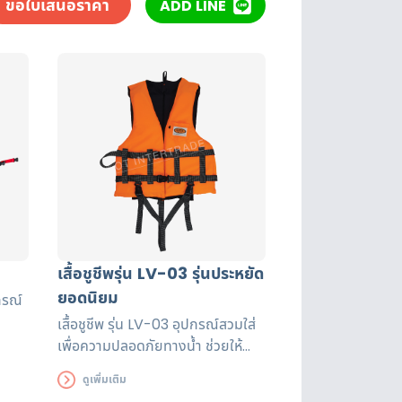
ขอใบเสนอราคา
ADD LINE
เสื้อชูชีพรุ่น LV-03 รุ่นประหยัด
ยอดนิยม
กรณ์
เสื้อชูชีพ รุ่น LV-03 อุปกรณ์สวมใส่
ช่วย
เพื่อความปลอดภัยทางน้ำ ช่วยให้
วาม
สามารถลอยตัวในน้ำ และมองเห็นได้
ดูเพิ่มเติม
จำ
ในระยะไกล เหมาะกับกีฬาทางน้ำทุก