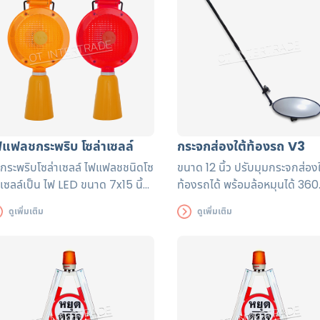
กยุโรป EN471 ตัวเสื้อมีแถบ
มาตรฐานจากยุโรป EN471 เพิ่ม
ท้อนแสง 2 แถบ เพิ่มความ
ความปลอดภัยด้วยระบบก้ามปู 4
อดภัยด้วยระบบก้ามปู 4 ตัวล็อค
ล็อค
ฟแฟลชกระพริบ โซล่าเซลล์
กระจกส่องใต้ท้องรถ V3
กระพริบโซล่าเซลล์ ไฟแฟลชชนิดโซ
ขนาด 12 นิ้ว ปรับมุมกระจกส่องใ
าเซลล์เป็น ไฟ LED ขนาด 7x15 นิ้ว
ท้องรถได้ พร้อมล้อหมุนได้ 360
ว้างxยาว)
องศา
ดูเพิ่มเติม
ดูเพิ่มเติม