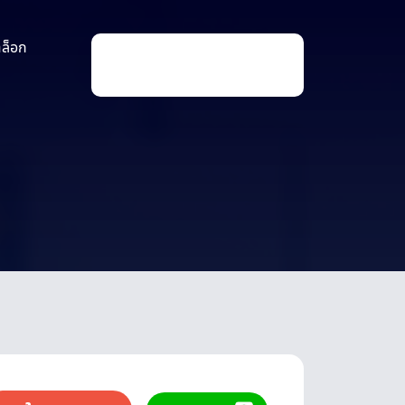
าล็อก
P
r
o
d
u
c
t
s
s
e
a
r
c
h