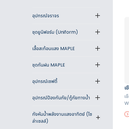
อุปกรณ์จราจร
ชุดยูนิฟอร์ม (Uniform)
เสื้อสะท้อนแสง MAPLE
ชุดกันฝน MAPLE
อุปกรณ์เซฟตี้
เช
เช
อุปกรณ์ป้องกันภัย/กู้ภัยทางน้ำ
W
Re
กังหันน้ำพลังงานแสงอาทิตย์ (โซ
หน
ล่าเซลล์)
เห