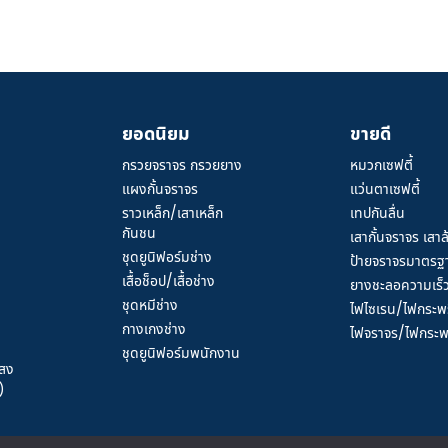
ยอดนิยม
ขายดี
กรวยจราจร กรวยยาง
หมวกเซฟตี้
แผงกั้นจราจร
แว่นตาเซฟตี้
ราวเหล็ก/เสาเหล็ก
เทปกันลื่น
กันชน
เสากั้นจราจร เสาล
ชุดยูนิฟอร์มช่าง
ป้ายจราจรมาตรฐ
เสื้อช็อป/เสื้อช่าง
ยางชะลอความเร็
ชุดหมีช่าง
ไฟไซเรน/ไฟกระพ
/
กางเกงช่าง
ไฟจราจร/ไฟกระพร
ชุดยูนิฟอร์มพนักงาน
แสง
)