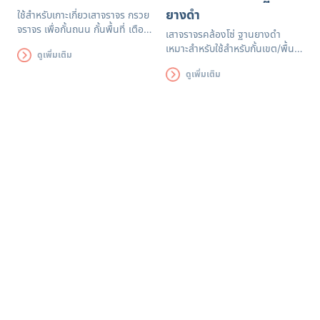
ยางดำ
ใช้สำหรับเกาะเกี่ยวเสาจราจร กรวย
จราจร เพื่อกั้นถนน กั้นพื้นที่ เตือน
เสาจราจรคล้องโซ่ ฐานยางดำ
เขตอันตรายห้ามเข้า หรือขอบเขต
เหมาะสำหรับใช้สำหรับกั้นเขต/พื้นที่
ดูเพิ่มเติม
พื้นที่ในการทำงานก่อสร้าง ปิด
ห้ามเข้า หรือหวงห้าม หรืออันตราย
ปรับปรุง งานจอดรถ หรืองานอีเว้น
ดูเพิ่มเติม
แบ่งช่องจราจรบนท้องถนน ลาน
งานจราจร
จอดรถในอาคาร และนอกอาคาร