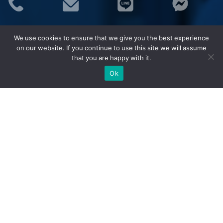
ประเภทสินค้า
We use cookies to ensure that we give you the best experience
อุปกรณ์จราจร
on our website. If you continue to use this site we will assume
ชุดยูนิฟอร์ม (Uniform)
that you are happy with it.
เสื้อสะท้อนแสง MAPLE
Ok
ชุดกันฝน MAPLE
อุปกรณ์เซฟตี้
อุปกรณ์ป้องกันภัย/กู้ภัยทางน้ำ
กังหันน้ำพลังงานแสงอาทิตย์ (โซล่าเซลล์)
ยอดนิยม
กรวยจราจร กรวยยาง
แผงกั้นจราจร
ราวเหล็ก/เสาเหล็กกันชน
ชุดยูนิฟอร์มช่าง
เสื้อช็อป/เสื้อช่าง
ชุดหมีช่าง