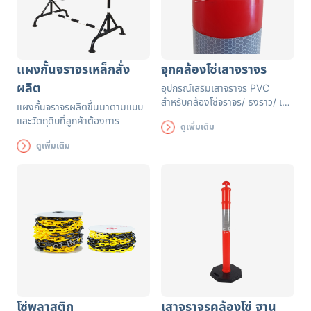
แผงกั้นจราจรเหล็กสั่ง
จุกคล้องโซ่เสาจราจร
ผลิต
อุปกรณ์เสริมเสาจราจร PVC
สำหรับคล้องโซ่จราจร/ ธงราว/ เทป
แผงกั้นจราจรผลิตขึ้นมาตามแบบ
กั้นเขต/เชือกกั้น
และวัตถุดิบที่ลูกค้าต้องการ
ดูเพิ่มเติม
ดูเพิ่มเติม
โซ่พลาสติก
เสาจราจรคล้องโซ่ ฐาน