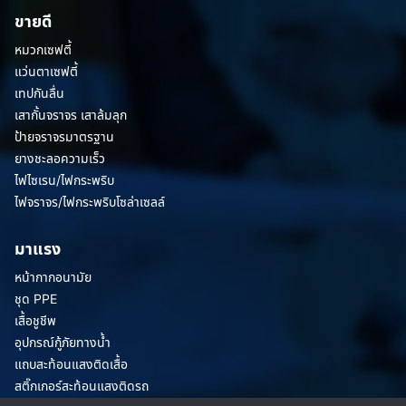
ขายดี
หมวกเซฟตี้
แว่นตาเซฟตี้
เทปกันลื่น
เสากั้นจราจร เสาล้มลุก
ป้ายจราจรมาตรฐาน
ยางชะลอความเร็ว
ไฟไซเรน/ไฟกระพริบ
ไฟจราจร/ไฟกระพริบโซล่าเซลล์
มาแรง
หน้ากากอนามัย
ชุด PPE
เสื้อชูชีพ
อุปกรณ์กู้ภัยทางน้ำ
แถบสะท้อนแสงติดเสื้อ
สติ๊กเกอร์สะท้อนแสงติดรถ