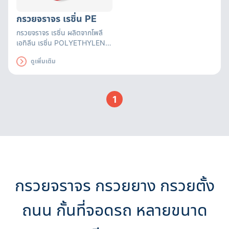
กรวยจราจร เรซิ่น PE
กรวยจราจร เรซิ่น ผลิตจากโพลี
เอทิลีน เรซิ่น POLYETHYLENE
RESIN (PE) มีความยืดหยุ่นสูง
ดูเพิ่มเติม
คืนรูปได้เร็ว ทนทานต่อแรงทับจาก
รถยนต์ ไม่เสียหาย ทนทานต่อแรง
กระแทก และความร้อน
1
กรวยจราจร กรวยยาง กรวยตั้ง
ถนน กั้นที่จอดรถ หลายขนาด