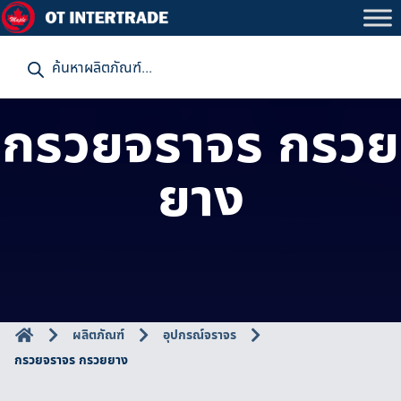
P
r
o
d
u
กรวยจราจร กรวย
c
t
s
s
ยาง
e
a
r
c
h
ผลิตภัณฑ์
อุปกรณ์จราจร
กรวยจราจร กรวยยาง