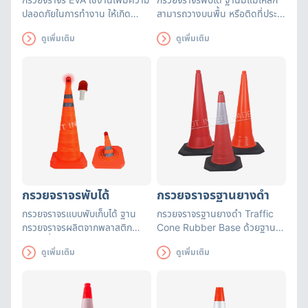
ปลอดภัยในการทำงาน ให้เกิด
สามารถวางบนพื้น หรือติดที่ประตู
ความระวังในการใช้ช่องทางการ
หลังคา หรือกระโปรงรถยนต์ ติด
ดูเพิ่มเติม
ดูเพิ่มเติม
จราจร รวมถึงจัดเส้นทางเดินรถ
ได้แน่น ไม่หลุด ไม่ล้ม
เพื่อความเป็นระเบียบเรียบร้อย ทั้ง
ภายในและภายนอกอาคาร
กรวยจราจรพับได้
กรวยจราจรฐานยางดำ
กรวยจราจรแบบพับเก็บได้ ฐาน
กรวยจราจรฐานยางดำ Traffic
กรวยจราจรผลิตจากพลาสติก
Cone Rubber Base ด้วยฐาน
ABS เนื้อดีที่มีความแข็งแรง
เป็นยางจึงทำให้ตัวกรวยไม่ล้มง่าย
ดูเพิ่มเติม
ดูเพิ่มเติม
ทนทาน ทนแรงกระแทก ตัวกรวย
แถบสะท้อนแสงแถบใหญ่มองเห็น
เป็นผ้าร่มสีส้มสะท้อนแสง
ชัดเจน