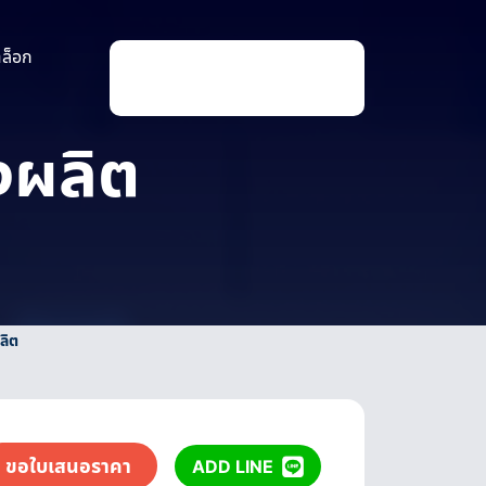
าล็อก
P
r
o
d
u
่งผลิต
c
t
s
s
e
a
r
c
h
ลิต
ขอใบเสนอราคา
ADD LINE