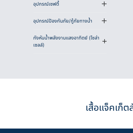
อุปกรณ์เซฟตี้
อุปกรณ์ป้องกันภัย/กู้ภัยทางน้ำ
กังหันน้ำพลังงานแสงอาทิตย์ (โซล่า
เซลล์)
เสื้อแจ็คเก็ต