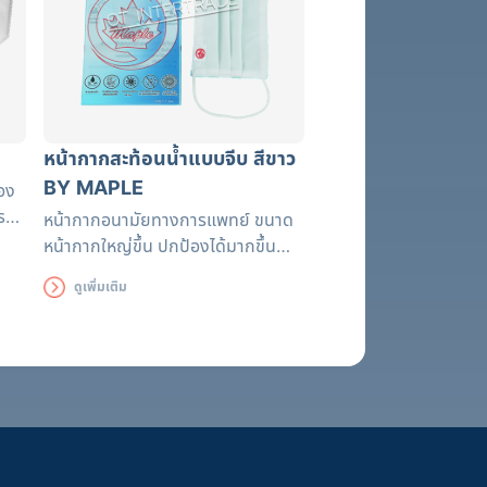
หน้ากากสะท้อนน้ำแบบจีบ สีขาว
BY MAPLE
อง
ครอน
หน้ากากอนามัยทางการแพทย์ ขนาด
หน้ากากใหญ่ขึ้น ปกป้องได้มากขึ้น
สวมใส่เพื่อช่วยป้องกันระบบทางเดิน
ดูเพิ่มเติม
หายใจจากฝุ่นละอองขนาดเล็ก เชื้อโรค
มลพิษ สารพิษ