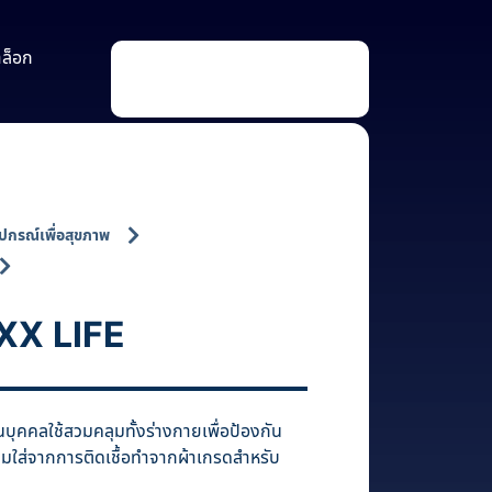
าล็อก
P
r
o
d
u
c
t
s
s
e
a
ุปกรณ์เพื่อสุขภาพ
r
c
h
XX LIFE
บุคคลใช้สวมคลุมทั้งร่างกายเพื่อป้องกัน
วมใส่จากการติดเชื้อทำจากผ้าเกรดสำหรับ