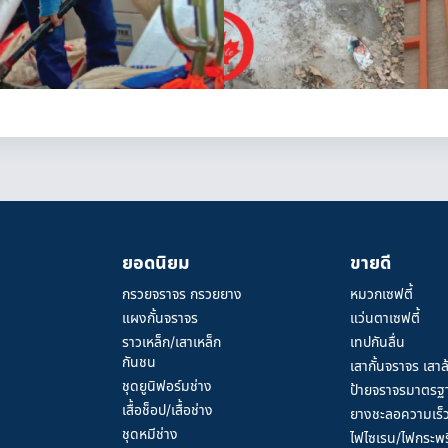
ยอดนิยม
ขายดี
กรวยจราจร กรวยยาง
หมวกเซฟตี้
แผงกั้นจราจร
แว่นตาเซฟตี้
ราวเหล็ก/เสาเหล็ก
เทปกันลื่น
กันชน
เสากั้นจราจร เสาล
ชุดยูนิฟอร์มช่าง
ป้ายจราจรมาตรฐ
เสื้อช็อป/เสื้อช่าง
ยางชะลอความเร็
ชุดหมีช่าง
ไฟไซเรน/ไฟกระพร