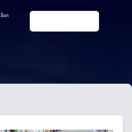
าล็อก
P
r
o
d
u
ง
c
t
s
s
e
a
r
c
h