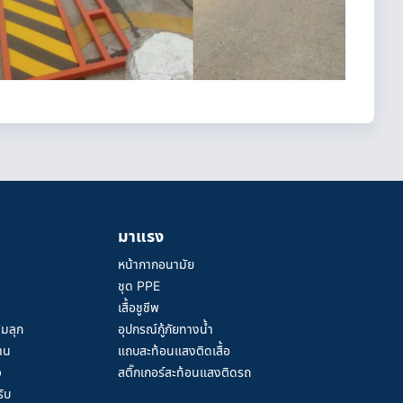
มาแรง
หน้ากากอนามัย
ชุด PPE
เสื้อชูชีพ
้มลุก
อุปกรณ์กู้ภัยทางน้ำ
าน
แถบสะท้อนแสงติดเสื้อ
ว
สติ๊กเกอร์สะท้อนแสงติดรถ
ิบ