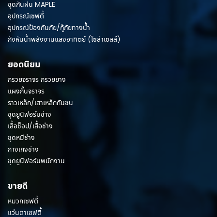
ชุดกันฝน MAPLE
อุปกรณ์เซฟตี้
อุปกรณ์ป้องกันภัย/กู้ภัยทางน้ำ
กังหันน้ำพลังงานแสงอาทิตย์ (โซล่าเซลล์)
ยอดนิยม
กรวยจราจร กรวยยาง
แผงกั้นจราจร
ราวเหล็ก/เสาเหล็กกันชน
ชุดยูนิฟอร์มช่าง
เสื้อช็อป/เสื้อช่าง
ชุดหมีช่าง
กางเกงช่าง
ชุดยูนิฟอร์มพนักงาน
ขายดี
หมวกเซฟตี้
แว่นตาเซฟตี้