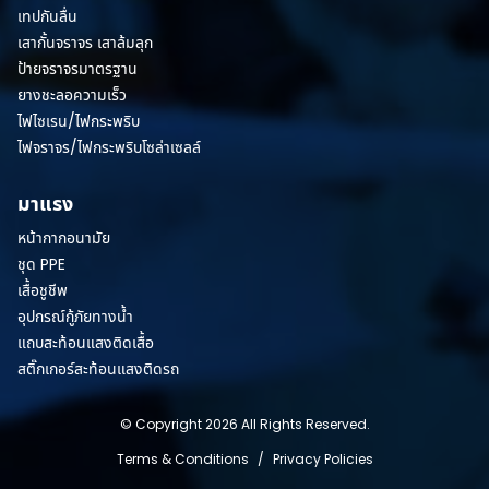
เทปกันลื่น
เสากั้นจราจร เสาล้มลุก
ป้ายจราจรมาตรฐาน
ยางชะลอความเร็ว
ไฟไซเรน/ไฟกระพริบ
ไฟจราจร/ไฟกระพริบโซล่าเซลล์
มาแรง
หน้ากากอนามัย
ชุด PPE
เสื้อชูชีพ
อุปกรณ์กู้ภัยทางน้ำ
แถบสะท้อนแสงติดเสื้อ
สติ๊กเกอร์สะท้อนแสงติดรถ
© Copyright 2026 All Rights Reserved.
Terms & Conditions
/
Privacy Policies