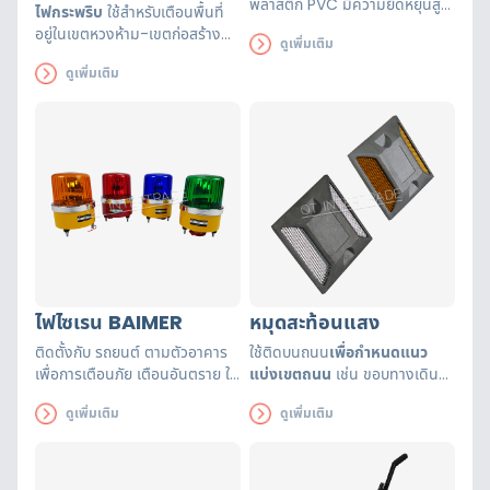
พลาสติก PVC มีความยืดหยุ่นสูง
ไฟกระพริบ
ใช้สำหรับเตือนพื้นที่
คืนรูปได้เร็ว ทนทานต่อแรงทับจาก
อยู่ในเขตหวงห้าม-เขตก่อสร้าง
ดูเพิ่มเติม
รถยนต์ ไม่เสียหาย ทนทานต่อแรง
หรือควบคุมเส้นทางการจราจร ใน
กระแทก และความร้อน
ดูเพิ่มเติม
บริเวณที่ต้องการ
ไฟไซเรน BAIMER
หมุดสะท้อนแสง
ติดตั้งกับ รถยนต์ ตามตัวอาคาร
ใช้ติดบนถนน
เพื่อกำหนดแนว
เพื่อการเตือนภัย เตือนอันตราย ใน
แบ่งเขตถนน
เช่น ขอบทางเดิน
พื้นที่ก่อสร้าง กั้นเขตแนบการ
ไหล่ทาง หัวถนน
ดูเพิ่มเติม
ดูเพิ่มเติม
จราจร