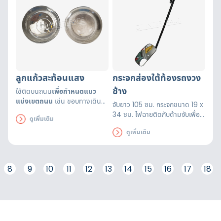
ลูกแก้วสะท้อนแสง
กระจกส่องใต้ท้องรถงวง
ช้าง
ใช้ติดบนถนน
เพื่อกำหนดแนว
แบ่งเขตถนน
เช่น ขอบทางเดิน
จับยาว 105 ซม. กระจกขนาด 19 x
ไหล่ทาง หัวถนน และตามถนน
34 ซม. ไฟฉายติดกับด้ามจับเพื่อ
ดูเพิ่มเติม
เล็ก
บอกเส้นทางการเดินรถ จุด
ให้สามารถมองเห็นได้ชัดเจนยิ่งขึ้น
ทางร่วม ทางแยกต่างๆ
เห็นได้ชัด
ดูเพิ่มเติม
สำหรับส่องตรวจตราวัตถุเพื่อ
ในระยะไกล เพิ่มความปลอดภัยให้
ความปลอดภัย
กับผู้ขับขี่ยานพาหนะในเวลากลาง
คืน
8
9
10
11
12
13
14
15
16
17
18