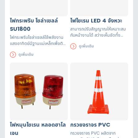
ไฟกระพริบ โซล่าเซลล์
ไฟไซเรน LED 4 จังหวะ
SU1800
สามารถปรับสัญญาณให้เหมาะสม
กับหน้างานได้ สว่างเห็นชัดทั้ง
ไฟกระพริบโซล่าเซลล์ใช้พลังงาน
กลางวัน และกลางคืน กินไฟน้อย
แสงอาทิตย์มีฐานแม่เหล็กเพื่อติด
ดูเพิ่มเติม
ประหยัดไฟ
กับกระโปรง หลังคารถได้
ดูเพิ่มเติม
ไฟหมุนไซเรน หลอดฮาโล
กรวยจราจร PVC
เจน
กรวยจราจร PVC ผลิตจาก