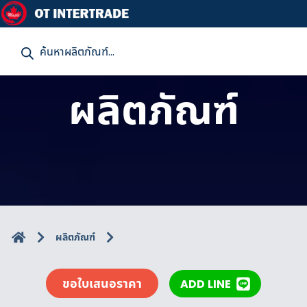
P
r
o
d
u
ผลิตภัณฑ์
c
t
s
s
e
a
r
c
h
ผลิตภัณฑ์
ขอใบเสนอราคา
ADD LINE