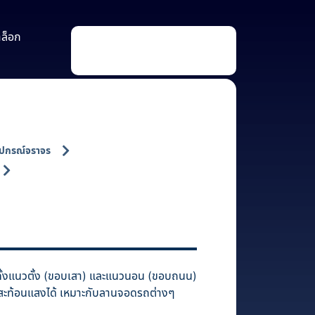
าล็อก
P
r
o
d
u
c
t
s
s
e
a
ุปกรณ์จราจร
r
c
h
ทั้งแนวตั้ง (ขอบเสา) และแนวนอน (ขอบถนน)
ถสะท้อนแสงได้ เหมาะกับลานจอดรถต่างๆ