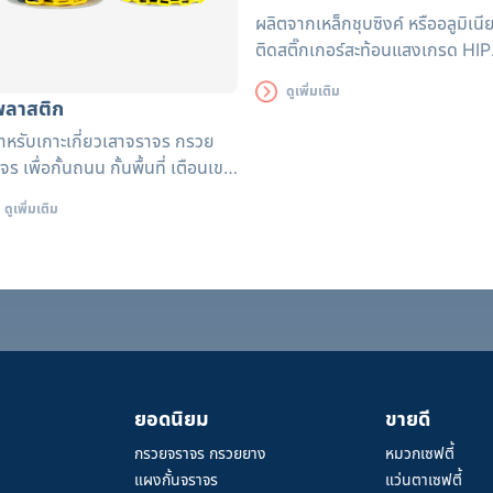
ผลิตจากเหล็กชุบซิงค์ หรืออลูมิเนี
ติดสติ๊กเกอร์สะท้อนแสงเกรด HIP
(High Intensity Prismatic)
ดูเพิ่มเติม
่พลาสติก
สำหรับเกาะเกี่ยวเสาจราจร กรวย
จร เพื่อกั้นถนน กั้นพื้นที่ เตือนเขต
ตรายห้ามเข้า หรือขอบเขตพื้นที่ใน
ดูเพิ่มเติม
ทำงานก่อสร้าง ปิดปรับปรุง งาน
รถ หรืองานอีเว้น งานจราจร
ยอดนิยม
ขายดี
กรวยจราจร กรวยยาง
หมวกเซฟตี้
แผงกั้นจราจร
แว่นตาเซฟตี้