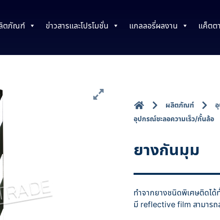
ลิตภัณฑ์
ข่าวสารและโปรโมชั่น
แกลลอรี่ผลงาน
แค็ตต
ผลิตภัณฑ์
อ
อุปกรณ์ชะลอความเร็ว/กั้นล้อ
ยางกันมุม
ทำจากยางชนิดพิเศษติดได้
มี reflective film สามาร