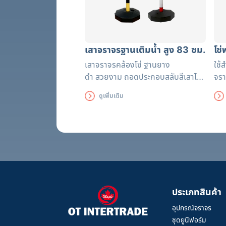
เสาจราจรฐานเติมน้ำ สูง 83 ซม.
โซ
เสาจราจรคล้องโซ่ ฐานยาง
ใช้
ดำ
สวยงาม ถอดประกอบสลับสีเสาได้
จรา
ตามต้องการ (เหลือง-ดำ หรือขาว-
อัน
ดูเพิ่มเติม
แดง) สามารถปรับความสูงได้ โดยการ
การ
ปรับเพิ่ม-ลด จำนวนท่อนพลาสติก
จอด
ประเภทสินค้า
อุปกรณ์จราจร
ชุดยูนิฟอร์ม