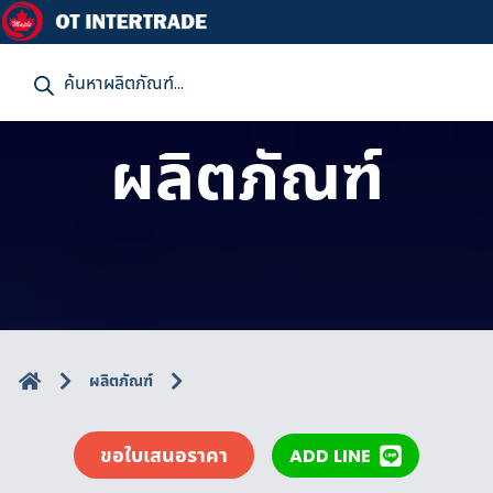
P
r
o
d
u
ผลิตภัณฑ์
c
t
s
s
e
a
r
c
h
ผลิตภัณฑ์
ขอใบเสนอราคา
ADD LINE