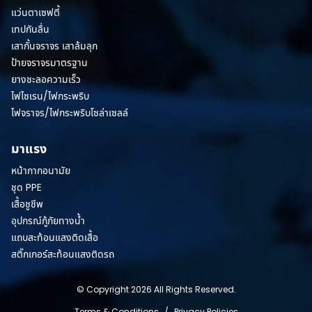
แว่นตาเซฟตี้
เทปกันลื่น
เสากั้นจราจร เสาล้มลุก
ป้ายจราจรมาตรฐาน
ยางชะลอความเร็ว
ไฟไซเรน/ไฟกระพริบ
ไฟจราจร/ไฟกระพริบโซล่าเซลล์
มาแรง
หน้ากากอนามัย
ชุด PPE
เสื้อชูชีพ
อุปกรณ์กู้ภัยทางน้ำ
แถบสะท้อนแสงติดเสื้อ
สติ๊กเกอร์สะท้อนแสงติดรถ
© Copyright 2026 All Rights Reserved.
Terms & Conditions
/
Privacy Policies