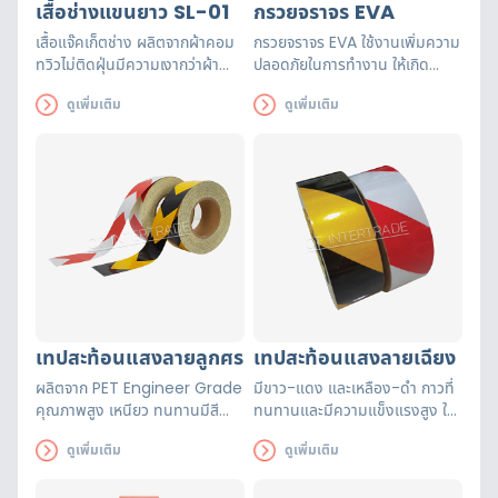
เสื้อช่างแขนยาว SL-01
กรวยจราจร EVA
เสื้อแจ๊คเก็ตช่าง ผลิตจากผ้าคอม
กรวยจราจร EVA ใช้งานเพิ่มความ
ทวิวไม่ติดฝุ่นมีความเงากว่าผ้า
ปลอดภัยในการทำงาน ให้เกิด
ชนิดอื่นๆ มีขนาด S – 3XL
ความระวังในการใช้ช่องทางการ
ดูเพิ่มเติม
ดูเพิ่มเติม
ผ้าแถบสะท้อนแสงมาตรฐาน
จราจร รวมถึงจัดเส้นทางเดินรถ
EN471
เพื่อความเป็นระเบียบเรียบร้อย ทั้ง
ภายในและภายนอกอาคาร
เทปสะท้อนแสงลายลูกศร
เทปสะท้อนแสงลายเฉียง
ผลิตจาก PET Engineer Grade
มีขาว-แดง และเหลือง-ดำ กาวที่
คุณภาพสูง เหนียว ทนทานมีสี
ทนทานและมีความแข็งแรงสูง ใช้
ลายลูกศรขาว-แดง และเหลือง-
ในการทำเครื่องหมายพื้นที่หรือ
ดูเพิ่มเติม
ดูเพิ่มเติม
ดำ ติดง่าย เมื่อแสงมากระทบ จะ
วัตถุอย่างชัดเจน
สว่างทันที