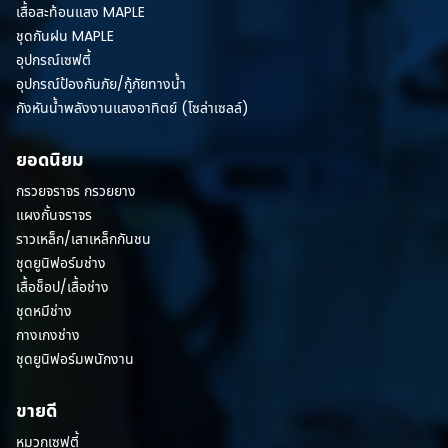
เสื้อสะท้อนแสง MAPLE
ชุดกันฝน MAPLE
อุปกรณ์เซฟตี้
อุปกรณ์ป้องกันภัย/กู้ภัยทางน้ำ
กังหันน้ำพลังงานแสงอาทิตย์ (โซล่าเซลล์)
ยอดนิยม
กรวยจราจร กรวยยาง
แผงกั้นจราจร
ราวเหล็ก/เสาเหล็กกันชน
ชุดยูนิฟอร์มช่าง
เสื้อช็อป/เสื้อช่าง
ชุดหมีช่าง
กางเกงช่าง
ชุดยูนิฟอร์มพนักงาน
ขายดี
หมวกเซฟตี้