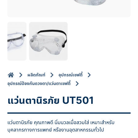
ผลิตภัณฑ์
อุปกรณ์เซฟตี้
อุปกรณ์ป้องกันดวงตา/แว่นตาเซฟตี้
แว่นตานิรภัย UT501
แว่นตานิรภัย คุณภาพดี นิ่มนวลเมื่อสวมใส่ เหมาะสำหรับ
บุคลากรทางการแพทย์ หรืองานอุตสาหกรรมทั่วไป