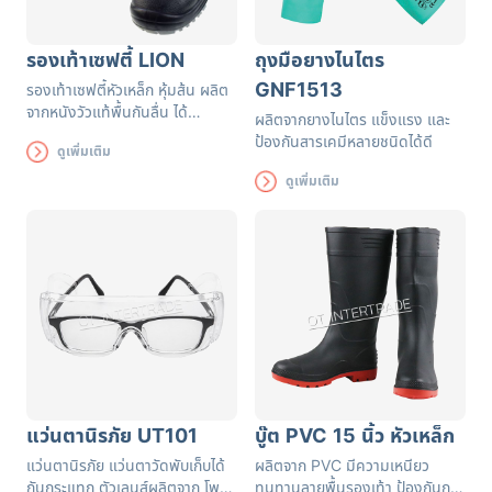
รองเท้าเซฟตี้ LION
ถุงมือยางไนไตร
GNF1513
รองเท้าเซฟตี้หัวเหล็ก หุ้มส้น ผลิต
จากหนังวัวแท้พื้นกันลื่น ได้
ผลิตจากยางไนไตร แข็งแรง และ
มาตรฐาน เหมาะกับโรงงาน
ป้องกันสารเคมีหลายชนิดได้ดี
ดูเพิ่มเติม
ปิโตรเคมี งานที่ต้องเลอะน้ำมัน
งานซ่อมบำรุง
ดูเพิ่มเติม
แว่นตานิรภัย UT101
บู๊ต PVC 15 นิ้ว หัวเหล็ก
แว่นตานิรภัย แว่นตาวัดพับเก็บได้
ผลิตจาก PVC มีความเหนียว
กันกระแทก ตัวเลนส์ผลิตจาก โพลี
ทนทานลายพื้นรองเท้า ป้องกันการ