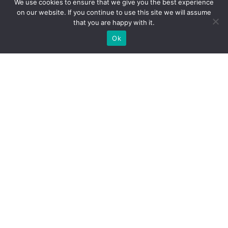
We use cookies to ensure that we give you the best experience
อุปกรณ์จราจร
on our website. If you continue to use this site we will assume
ชุดยูนิฟอร์ม (Uniform)
that you are happy with it.
เสื้อสะท้อนแสง MAPLE
Ok
ชุดกันฝน MAPLE
อุปกรณ์เซฟตี้
อุปกรณ์ป้องกันภัย/กู้ภัยทางน้ำ
กังหันน้ำพลังงานแสงอาทิตย์ (โซล่าเซลล์)
ยอดนิยม
กรวยจราจร กรวยยาง
แผงกั้นจราจร
ราวเหล็ก/เสาเหล็กกันชน
ชุดยูนิฟอร์มช่าง
เสื้อช็อป/เสื้อช่าง
ชุดหมีช่าง
กางเกงช่าง
ชุดยูนิฟอร์มพนักงาน