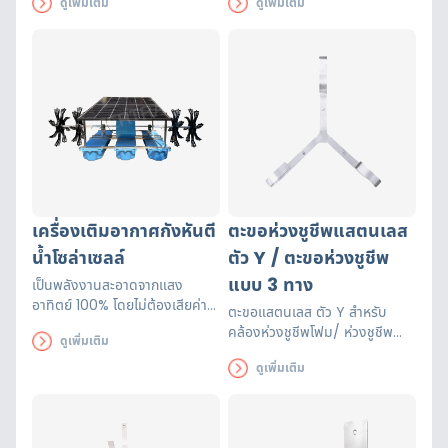
ดูเพิ่มเติม
ดูเพิ่มเติม
เจ้าเดียวในประเทศไทย เพิ่มแถบ
รับรองมาตรฐาน EN471 ใช้งานได้
สะท้อนแสงและโลโก้หน่วยงานได้
ยาวนาน เพื่อความปลอดภัยของผู้
ส่วมใส่
เครื่องเติมอากาศกังหันตี
ตะขอห่วงชูชีพแสตนเลส
น้ำโซล่าเซลล์
ตัว Y / ตะขอห่วงชูชีพ
แบบ 3 ทาง
เป็นพลังงานสะอาดจากแสง
อาทิตย์ 100% โดยไม่ต้องเสียค่า
ตะขอแสตนเลส ตัว Y สำหรับ
ไฟฟ้า การใช้งานทนทานยาวนาน
คล้องห่วงชูชีพโฟม/ ห่วงชูชีพ
ดูเพิ่มเติม
ประหยัดค่าใช้จ่าย
ไฟเบอร์ เพื่อจัดเก็บให้ง่ายต่อการใช้
ดูเพิ่มเติม
งาน