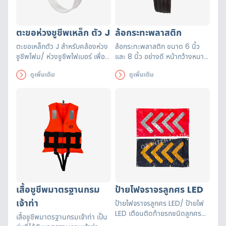
ตะขอห่วงชูชีพเหล็ก ตัว J
ล้อกระทะพลาสติก
ตะขอเหล็กตัว J สำหรับคล้องห่วง
ล้อกระทะพลาสติก ขนาด 6 นิ้ว
ชูชีพโฟม/ ห่วงชูชีพไฟเบอร์ เพื่อ
และ 8 นิ้ว อย่างดี หน้ากว้างหนา
จัดเก็บให้ง่ายต่อการใช้งาน
4 ซม. ช่วยผ่อนแรงเวลาเคลื่อน
ดูเพิ่มเติม
ดูเพิ่มเติม
ย้าย
เสื้อชูชีพมาตรฐานกรม
ป้ายไฟจราจรลูกศร LED
เจ้าท่า
ป้ายไฟจราจรลูกศร LED/ ป้ายไฟ
LED เตือนติดท้ายรถชนิดลูกศร
เสื้อชูชีพมาตรฐานกรมเจ้าท่า เป็น
ลดการเกิดอุบัติเหตุ มองเห็นได