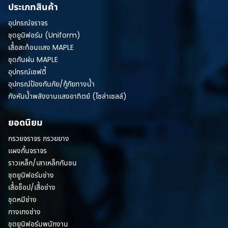
ประเภทสินค้า
อุปกรณ์จราจร
ชุดยูนิฟอร์ม (Uniform)
เสื้อสะท้อนแสง MAPLE
ชุดกันฝน MAPLE
อุปกรณ์เซฟตี้
อุปกรณ์ป้องกันภัย/กู้ภัยทางน้ำ
กังหันน้ำพลังงานแสงอาทิตย์ (โซล่าเซลล์)
ยอดนิยม
กรวยจราจร กรวยยาง
แผงกั้นจราจร
ราวเหล็ก/เสาเหล็กกันชน
ชุดยูนิฟอร์มช่าง
เสื้อช็อป/เสื้อช่าง
ชุดหมีช่าง
กางเกงช่าง
ชุดยูนิฟอร์มพนักงาน