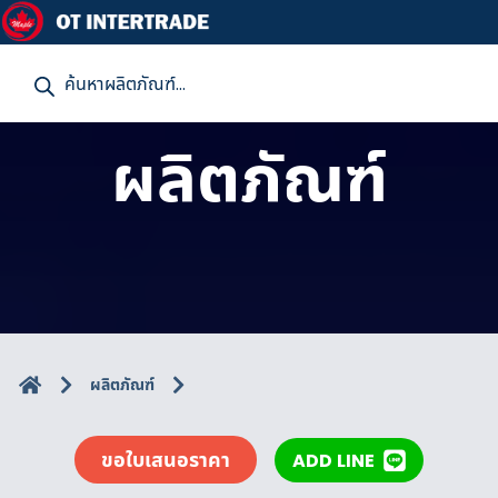
P
r
o
d
u
ผลิตภัณฑ์
c
t
s
s
e
a
r
c
h
ผลิตภัณฑ์
ขอใบเสนอราคา
ADD LINE