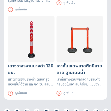
รุ่นที่ได้รับมาตรฐานกรมเจ้าท่า
ดูเพิ่มเติม
ชัดเจนระยะไกล ติดตั้งง่ายไม่ต้อง
แถบสะท้อนแสง SOLAS
ต่อสายไฟ
ดูเพิ่มเติม
มาตรฐานสากล
รับน้ำหนักได้
ตั้งแต่ 50 - 120 กก. (ขึ้นอยู่กับ
ขนาดเสื้อชูชีพ
) สำหรับผู้ใหญ่ ผ้า
ด้านนอกและซับในและวัตถุดิบต่าง
ๆ ได้รับมาตรฐาน และผ่านการ
ทดสอบเหมาะสำหรับ กิจกรรมทาง
น้ำทุกประเภท แข็งแรงทนทานมี
นกหวีด และสายรั้งขา เพื่อเพิ่ม
ความปลอดภัยให้กับผู้สวมใส่
เสาจราจรฐานยางดำ 120
เสากั้นเขตพลาสติกมีสาย
ซม.
คาด ฐานเติมน้ำ
เสาจราจรฐานยางดำ ต้นเสาสูง
เสากั้นทางเดินพลาสติกมีสายดึง
มองเห็นได้ง่าย และชัดเจน สีสัน
กลับอัตโนมัติ สินค้าใหม่ แบบฐาน
สดใสพร้อมแถบสะท้อนแสงขนาด
เติมน้ำ เจ้าแรกในประเทศไทย เสา
ดูเพิ่มเติม
ดูเพิ่มเติม
ใหญ่เป็นจุดโฟกัส สายตาที่ดีเยี่ยม
กั้นทางเดินมีสายดึงกลับอัตโนมัติ
สามารถคล้องโซ่ แบริเขต ธงราว
ดูดี ราคาสุดต๊าช!! เสากั้นทางเดิน
จราจร เพื่อเพิ่มความชัดเจนในการ
พลาสติกมีสายดึงกลับอัตโนมัติ
แบ่งช่องจราจร พร้อมฐานยางที่มี
แบบฐานเติมน้ำ จัดเก็บง่าย ใช้งาน