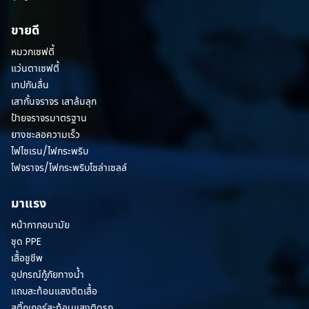
ขายดี
หมวกเซฟตี้
แว่นตาเซฟตี้
เทปกันลื่น
เสากั้นจราจร เสาล้มลุก
ป้ายจราจรมาตรฐาน
ยางชะลอความเร็ว
ไฟไซเรน/ไฟกระพริบ
ไฟจราจร/ไฟกระพริบโซล่าเซลล์
มาแรง
หน้ากากอนามัย
ชุด PPE
เสื้อชูชีพ
อุปกรณ์กู้ภัยทางน้ำ
แถบสะท้อนแสงติดเสื้อ
สติ๊กเกอร์สะท้อนแสงติดรถ