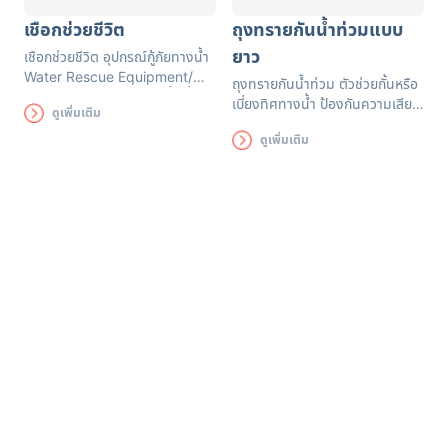
เชือกช่วยชีวิต
ถุงทรายกันน้ำท่วมแบบ
ยาว
เชือกช่วยชีวิต อุปกรณ์กู้ภัยทางน้ำ
Water Rescue Equipment/
ถุงทรายกันน้ำท่วม ตัวช่วยกั้นหรือ
Rescue Tube เชือกลอยน้ำ น้ำ
เบี่ยงทิศทางน้ำ ป้องกันความเสีย
ดูเพิ่มเติม
หนักเบา นิยมใช้ในงานกู้ชีพทางน้ำ
หายที่อาจเกิดขึ้น สามารถใช้ได้นาน
เหมาะสำหรับเป็นสายดึงนักประดา
ดูเพิ่มเติม
ถึง 3 เดือน ถุงทรายดูดซับน้ำได้
น้ำ ดำน้ำดูปะการัง พายเรือ ลากจูง
อย่างรวดเร็ว มีหูหิ้วสะดวกต่อการ
เรือขนาดเล็ก ว่ายน้ำ หรือกู้ภัยทาง
เคลื่อนย้าย
น้ำ