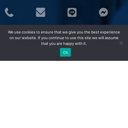
ประเภทสินค้า
We use cookies to ensure that we give you the best experience
อุปกรณ์จราจร
on our website. If you continue to use this site we will assume
ชุดยูนิฟอร์ม (Uniform)
that you are happy with it.
เสื้อสะท้อนแสง MAPLE
Ok
ชุดกันฝน MAPLE
อุปกรณ์เซฟตี้
อุปกรณ์ป้องกันภัย/กู้ภัยทางน้ำ
กังหันน้ำพลังงานแสงอาทิตย์ (โซล่าเซลล์)
ยอดนิยม
กรวยจราจร กรวยยาง
แผงกั้นจราจร
ราวเหล็ก/เสาเหล็กกันชน
ชุดยูนิฟอร์มช่าง