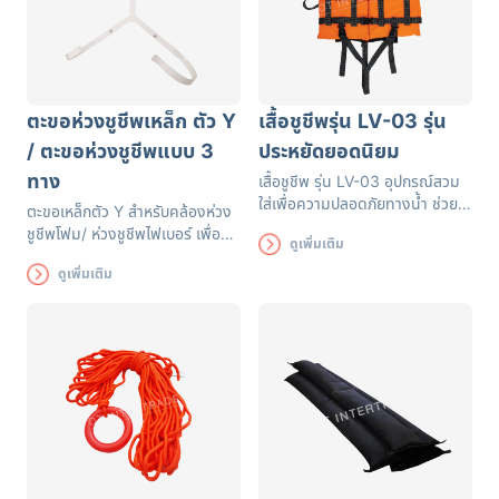
ตะขอห่วงชูชีพเหล็ก ตัว Y
เสื้อชูชีพรุ่น LV-03 รุ่น
/ ตะขอห่วงชูชีพแบบ 3
ประหยัดยอดนิยม
ทาง
เสื้อชูชีพ รุ่น LV-03 อุปกรณ์สวม
ใส่เพื่อความปลอดภัยทางน้ำ ช่วยให้
ตะขอเหล็กตัว Y สำหรับคล้องห่วง
สามารถลอยตัวในน้ำ และมองเห็น
ชูชีพโฟม/ ห่วงชูชีพไฟเบอร์ เพื่อจัด
ดูเพิ่มเติม
ได้ในระยะไกล เหมาะกับกีฬาทางน้ำ
เก็บให้ง่ายต่อการใช้งาน
ทุกประเภท หัดว่ายน้ำ นั่งเรือ หรือ
ดูเพิ่มเติม
ใส่เล่นน้ำ ตัวเสื้อผลิตจากผ้า
โพลีเอสเตอร์ ออกฟอร์ด เพิ่มความ
ปลอดภัยด้วยระบบก้ามปู 4 ตัวล็อค