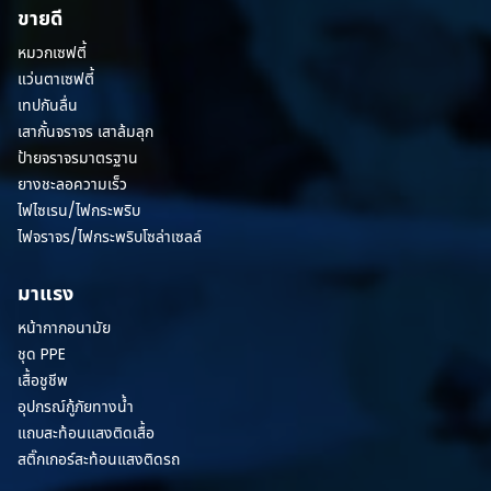
ขายดี
หมวกเซฟตี้
แว่นตาเซฟตี้
เทปกันลื่น
เสากั้นจราจร เสาล้มลุก
ป้ายจราจรมาตรฐาน
ยางชะลอความเร็ว
ไฟไซเรน/ไฟกระพริบ
ไฟจราจร/ไฟกระพริบโซล่าเซลล์
มาแรง
หน้ากากอนามัย
ชุด PPE
เสื้อชูชีพ
อุปกรณ์กู้ภัยทางน้ำ
แถบสะท้อนแสงติดเสื้อ
สติ๊กเกอร์สะท้อนแสงติดรถ