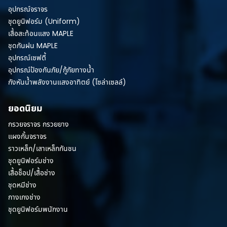
อุปกรณ์จราจร
ชุดยูนิฟอร์ม (Uniform)
เสื้อสะท้อนแสง MAPLE
ชุดกันฝน MAPLE
อุปกรณ์เซฟตี้
อุปกรณ์ป้องกันภัย/กู้ภัยทางน้ำ
กังหันน้ำพลังงานแสงอาทิตย์ (โซล่าเซลล์)
ยอดนิยม
กรวยจราจร กรวยยาง
แผงกั้นจราจร
ราวเหล็ก/เสาเหล็กกันชน
ชุดยูนิฟอร์มช่าง
เสื้อช็อป/เสื้อช่าง
ชุดหมีช่าง
กางเกงช่าง
ชุดยูนิฟอร์มพนักงาน