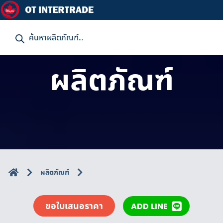
P
r
o
d
u
ผลิตภัณฑ์
c
t
s
s
e
a
r
c
h
ผลิตภัณฑ์
ขอใบเสนอราคา
ADD LINE