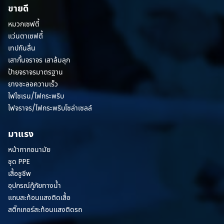
ขายดี
หมวกเซฟตี้
แว่นตาเซฟตี้
เทปกันลื่น
เสากั้นจราจร เสาล้มลุก
ป้ายจราจรมาตรฐาน
ยางชะลอความเร็ว
ไฟไซเรน/ไฟกระพริบ
ไฟจราจร/ไฟกระพริบโซล่าเซลล์
มาแรง
หน้ากากอนามัย
ชุด PPE
เสื้อชูชีพ
อุปกรณ์กู้ภัยทางน้ำ
แถบสะท้อนแสงติดเสื้อ
สติ๊กเกอร์สะท้อนแสงติดรถ