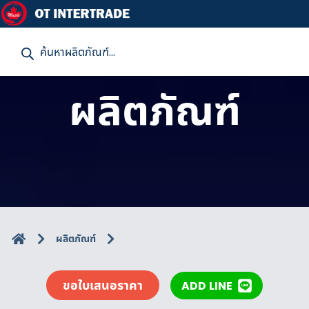
P
r
o
d
u
ผลิตภัณฑ์
c
t
s
s
e
a
r
c
h
ผลิตภัณฑ์
ขอใบเสนอราคา
ADD LINE