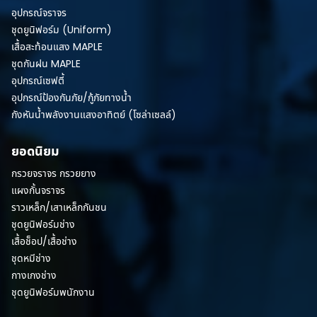
อุปกรณ์จราจร
ชุดยูนิฟอร์ม (Uniform)
เสื้อสะท้อนแสง MAPLE
ชุดกันฝน MAPLE
อุปกรณ์เซฟตี้
อุปกรณ์ป้องกันภัย/กู้ภัยทางน้ำ
กังหันน้ำพลังงานแสงอาทิตย์ (โซล่าเซลล์)
ยอดนิยม
กรวยจราจร กรวยยาง
แผงกั้นจราจร
ราวเหล็ก/เสาเหล็กกันชน
ชุดยูนิฟอร์มช่าง
เสื้อช็อป/เสื้อช่าง
ชุดหมีช่าง
กางเกงช่าง
ชุดยูนิฟอร์มพนักงาน