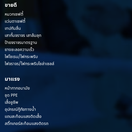
ขายดี
หมวกเซฟตี้
แว่นตาเซฟตี้
เทปกันลื่น
เสากั้นจราจร เสาล้มลุก
ป้ายจราจรมาตรฐาน
ยางชะลอความเร็ว
ไฟไซเรน/ไฟกระพริบ
ไฟจราจร/ไฟกระพริบโซล่าเซลล์
มาแรง
หน้ากากอนามัย
ชุด PPE
เสื้อชูชีพ
อุปกรณ์กู้ภัยทางน้ำ
แถบสะท้อนแสงติดเสื้อ
สติ๊กเกอร์สะท้อนแสงติดรถ