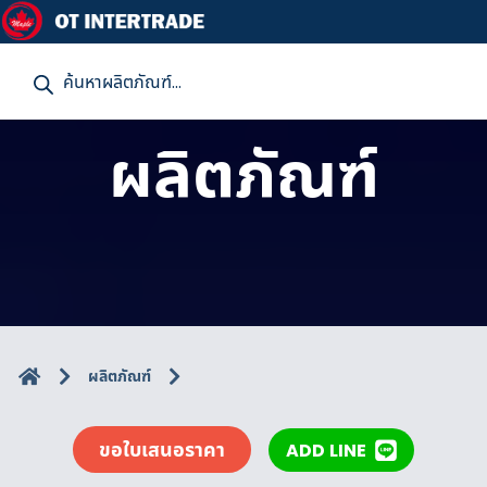
P
r
o
d
u
ผลิตภัณฑ์
c
t
s
s
e
a
r
c
h
ผลิตภัณฑ์
ขอใบเสนอราคา
ADD LINE