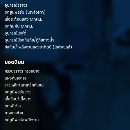
อุปกรณ์จราจร
ชุดยูนิฟอร์ม (Uniform)
เสื้อสะท้อนแสง MAPLE
ชุดกันฝน MAPLE
อุปกรณ์เซฟตี้
อุปกรณ์ป้องกันภัย/กู้ภัยทางน้ำ
กังหันน้ำพลังงานแสงอาทิตย์ (โซล่าเซลล์)
ยอดนิยม
กรวยจราจร กรวยยาง
แผงกั้นจราจร
ราวเหล็ก/เสาเหล็กกันชน
ชุดยูนิฟอร์มช่าง
เสื้อช็อป/เสื้อช่าง
ชุดหมีช่าง
กางเกงช่าง
ชุดยูนิฟอร์มพนักงาน