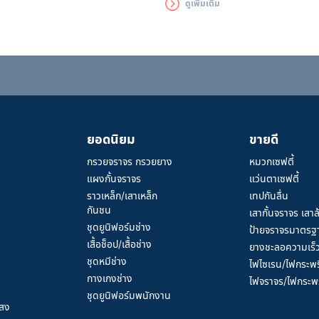
ดูเพิ่มเติม
่อความปลอดภัยของผู้ส่วมใส่
ประสิทธิภาพในการมองเห็นแก่ผู้ส
ใส่ในเวลากลางคืนหรือที่ที่มีแสงสว
น้อย
ยอดนิยม
ขายดี
กรวยจราจร กรวยยาง
หมวกเซฟตี้
แผงกั้นจราจร
แว่นตาเซฟตี้
ราวเหล็ก/เสาเหล็ก
เทปกันลื่น
กันชน
เสากั้นจราจร เสาล
ชุดยูนิฟอร์มช่าง
ป้ายจราจรมาตรฐ
เสื้อช็อป/เสื้อช่าง
ยางชะลอความเร็
ชุดหมีช่าง
ไฟไซเรน/ไฟกระพร
กางเกงช่าง
ไฟจราจร/ไฟกระพร
ชุดยูนิฟอร์มพนักงาน
แสง