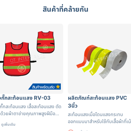
สินค้าที่คล้ายกัน
ื้อกั๊กสะท้อนแสง RV-03
ผลิตภัณฑ์สะท้อนแสง PVC
3นิ้ว
้อกั๊กสะท้อนแสง เสื้อสะท้อนแสง ตัด
บด้วยผ้าตาข่ายคุณภาพสูงฝีมือ
สะท้อนแสงเมื่อโดนแสงกระทบ
ณีต แถบสะท้อนแสงได้รับรอง
ออกแบบมาสำหรับใช้กับเสื้อผ้าที่เน
ดูเพิ่มเติม
รฐาน EN471 ใช้งานได้ยาวนาน
เรื่องความปลอดภัย ช่วยเพิ่ม