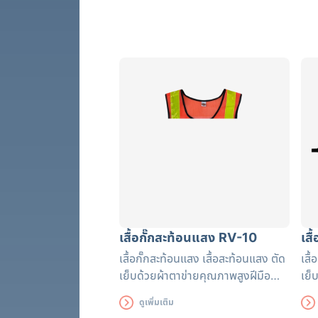
เสื้อกั๊กสะท้อนแสง RV-10
เส
เสื้อกั๊กสะท้อนแสง เสื้อสะท้อนแสง ตัด
เสื
เย็บด้วยผ้าตาข่ายคุณภาพสูงฝีมือ
เย็
ปราณีต แถบสะท้อนแสงได้รับรอง
ปรา
ดูเพิ่มเติม
มาตรฐาน EN471 ใช้งานได้ยาวนาน
มาต