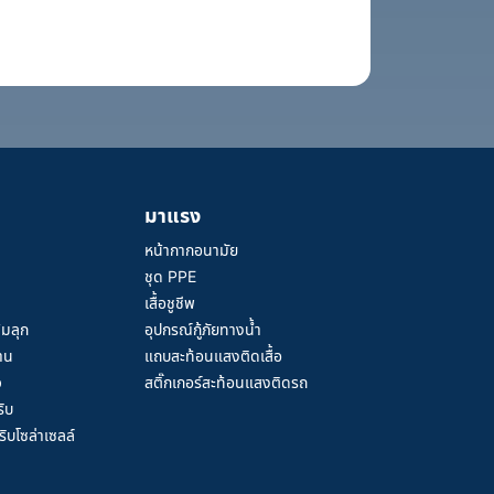
เพื่อความปลอดภัยของผู้ส่วมใส่
วม
่าง
มาแรง
หน้ากากอนามัย
ชุด PPE
เสื้อชูชีพ
้มลุก
อุปกรณ์กู้ภัยทางน้ำ
าน
แถบสะท้อนแสงติดเสื้อ
ว
สติ๊กเกอร์สะท้อนแสงติดรถ
ิบ
ิบโซล่าเซลล์