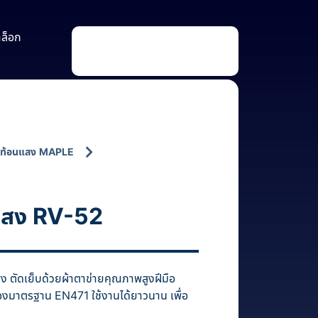
าล็อก
P
r
o
d
u
c
t
s
s
e
a
อสะท้อนแสง MAPLE
r
c
h
อนแสง RV-52
แสง ตัดเย็บด้วยผ้าตาข่ายคุณภาพสูงฝีมือ
งมาตรฐาน EN471 ใช้งานได้ยาวนาน เพื่อ