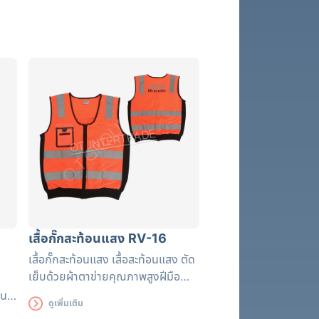
เสื้อกั๊กสะท้อนแสง RV-16
เสื้อกั๊กสะท้อนแสง เสื้อสะท้อนแสง ตัด
เย็บด้วยผ้าตาข่ายคุณภาพสูงฝีมือ
ปราณีต แถบสะท้อนแสงได้รับรอง
้น
ดูเพิ่มเติม
มาตรฐาน EN471 ใช้งานได้ยาวนาน