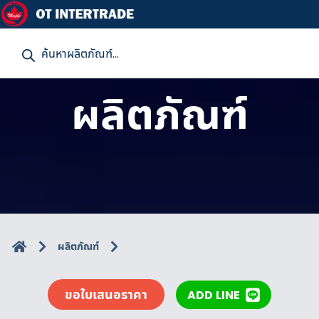
P
r
o
d
u
ผลิตภัณฑ์
c
t
s
s
e
a
r
c
h
ผลิตภัณฑ์
ขอใบเสนอราคา
ADD LINE