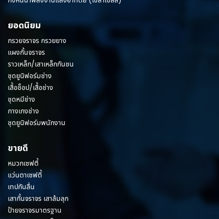
ยอดนิยม
กรวยจราจร กรวยยาง
แผงกั้นจราจร
ราวเหล็ก/เสาเหล็กกันชน
ชุดยูนิฟอร์มช่าง
เสื้อช็อป/เสื้อช่าง
ชุดหมีช่าง
กางเกงช่าง
ชุดยูนิฟอร์มพนักงาน
ขายดี
หมวกเซฟตี้
แว่นตาเซฟตี้
เทปกันลื่น
เสากั้นจราจร เสาล้มลุก
ป้ายจราจรมาตรฐาน