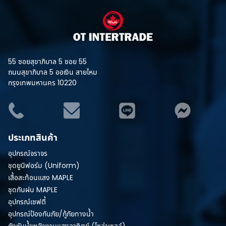
55 ซอยสุขาภิบาล 5 ซอย 55
ถนนสุขาภิบาล 5 ออเงิน สายไหม
กรุงเทพมหานคร 10220
ประเภทสินค้า
อุปกรณ์จราจร
ชุดยูนิฟอร์ม (Uniform)
เสื้อสะท้อนแสง MAPLE
ชุดกันฝน MAPLE
อุปกรณ์เซฟตี้
อุปกรณ์ป้องกันภัย/กู้ภัยทางน้ำ
กังหันน้ำพลังงานแสงอาทิตย์ (โซล่าเซลล์)