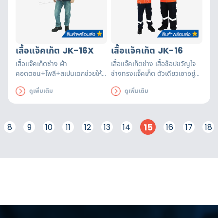
เสื้อแจ็คเก็ต JK-16X
เสื้อแจ็คเก็ต JK-16
เสื้อแจ๊คเก็ตช่าง ผ้า
เสื้อแจ๊คเก็ตช่าง เสื้อช็อปขวัญใจ
คอตตอน+โพลี+สเปนเดกช่วยให้
ช่างทรงแจ็คเก็ต ตัวเดียวเอาอยู่
คล่องตัวในการทำงาน สีสวย
ทุกการใช้งานตั้งแต่เช้าจรดเย็น
ดูเพิ่มเติม
ดูเพิ่มเติม
คงทนนานติดแถบผ้าสะท้อนแสง
เปลี่ยนวันหนัก ๆ ในการทำงานสาย
5จุด มาตรฐาน EN471 ตัดเย็บ
ปฏิบัติการของคุณให้เป็นวันที่สดใส
ประณีตในประเทศไทย
15
8
9
10
11
12
13
14
16
17
18