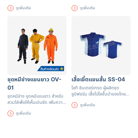
อันดับโรงงานผลิตและขายส่ง
คล่องตัวในการทำงาน สีสวยคงทน
ดูเพิ่มเติม
ดูเพิ่มเติม
ยูนิฟอร์มที่ดีที่สุดสามารถออกแบบ
นานติดแถบผ้าสะท้อนแสง 5จุด
เพิ่มโลโก้ได้ตามต้องการ
มาตรฐาน EN471 ตัดเย็บประณีต
ในประเทศไทย
ชุดหมีช่างแขนยาว OV-
เสื้อเชิ้ตแขนสั้น SS-04
01
โอที อินเตอร์เทรด ผู้ผลิตชุด
ยูนิฟอร์ม เสื้อโปโลชั้นนำของไทย
ชุดหมีช่าง ชุดหมีแขนยาว สำหรับ
รับผลิตเสื้อเชิ๊ตตามแบบที่ลูกค้า
สวมใส่เพื่อให้เห็นเด่นชัด เพิ่มความ
ดูเพิ่มเติม
กำหนด สามารถเลือกผ้าและเพิ่ม
ปลอดภัยในการทำงานตามอาคาร
โลโก้ได้
ดูเพิ่มเติม
สถานที่ต่าง ๆ