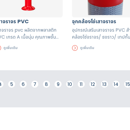
สาจราจร PVC
จุกคล้องโซ่เสาจราจร
สาจราจร pvc
ผลิตจากพลาสติก
อุปกรณ์เสริมเสาจราจร PVC ส
C เกรด A เนื้อนุ่ม คุณภาพชั้น
คล้องโซ่จราจร/ ธงราว/ เทปกั้
ี่ยม ผสมกับสีสะท้อนแสงชนิด
เขต/เชือกกั้น
ดูเพิ่มเติม
ดูเพิ่มเติม
องกันรังสี UV สีส้มสด
4
5
6
7
8
9
10
11
12
13
14
15