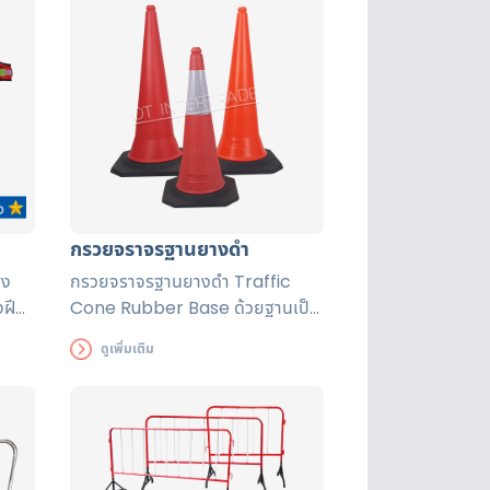
กรวยจราจรฐานยางดำ
สง
กรวยจราจรฐานยางดำ Traffic
งฝี
Cone Rubber Base ด้วยฐานเป็น
ับรอง
ยางจึงทำให้ตัวกรวยไม่ล้มง่าย แถบ
ดูเพิ่มเติม
นาน
สะท้อนแสงแถบใหญ่มองเห็นชัดเจน