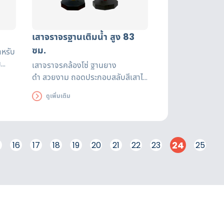
เสาจราจรฐานเติมน้ำ สูง 83
ซม.
ำหรับ
น
เสาจราจรคล้องโซ่ ฐานยาง
ดำ
สวยงาม ถอดประกอบสลับสีเสาได้
ตามต้องการ (เหลือง-ดำ หรือขาว-
ดูเพิ่มเติม
แดง) สามารถปรับความสูงได้ โดย
การปรับเพิ่ม-ลด จำนวนท่อน
พลาสติก
24
16
17
18
19
20
21
22
23
25