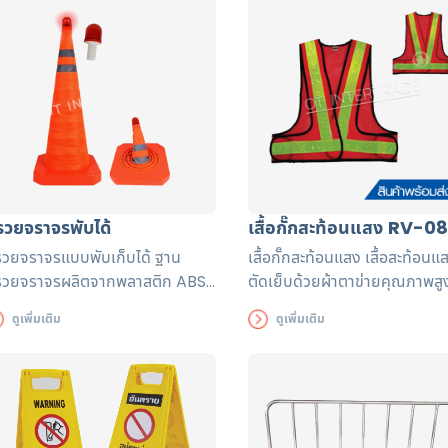
รวยจราจรพับได้
เสื้อกั๊กสะท้อนแสง RV-08
วยจราจรแบบพับเก็บได้ ฐาน
เสื้อกั๊กสะท้อนแสง เสื้อสะท้อนแ
รวยจราจรผลิตจากพลาสติก ABS
ตัดเย็บด้วยผ้าตาข่ายคุณภาพสู
ื้อดีที่มีความแข็งแรงทนทาน ทน
มือปราณีต แถบสะท้อนแสงได้ร
ดูเพิ่มเติม
ดูเพิ่มเติม
งกระแทก ตัวกรวยเป็นผ้าร่มสีส้ม
มาตรฐาน EN471 ใช้งานได้ยาว
ท้อนแสง
เพื่อความปลอดภัยของผู้ส่วมใส่