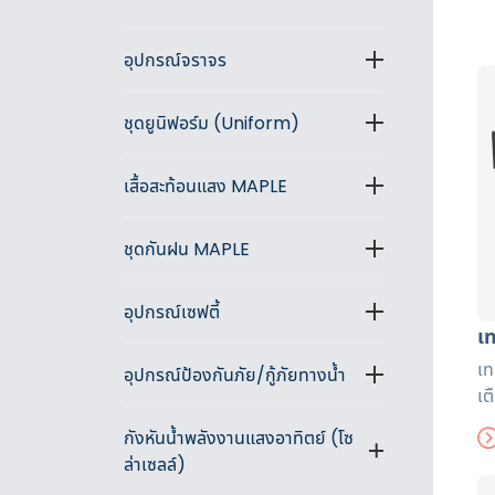
อุปกรณ์จราจร
ชุดยูนิฟอร์ม (Uniform)
เสื้อสะท้อนแสง MAPLE
ชุดกันฝน MAPLE
อุปกรณ์เซฟตี้
เ
เท
อุปกรณ์ป้องกันภัย/กู้ภัยทางน้ำ
เต
ก่
กังหันน้ำพลังงานแสงอาทิตย์ (โซ
ล่าเซลล์)