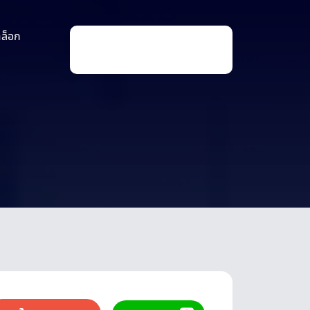
าล็อก
P
r
o
d
u
c
t
s
s
e
a
r
c
h