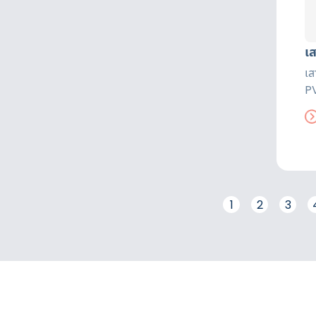
เ
เ
PV
เย
ป้
1
2
3