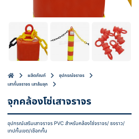
ผลิตภัณฑ์
อุปกรณ์จราจร
เสากั้นจราจร เสาล้มลุก
จุกคล้องโซ่เสาจราจร
อุปกรณ์เสริมเสาจราจร PVC สำหรับคล้องโซ่จราจร/ ธงราว/
เทปกั้นเขต/เชือกกั้น