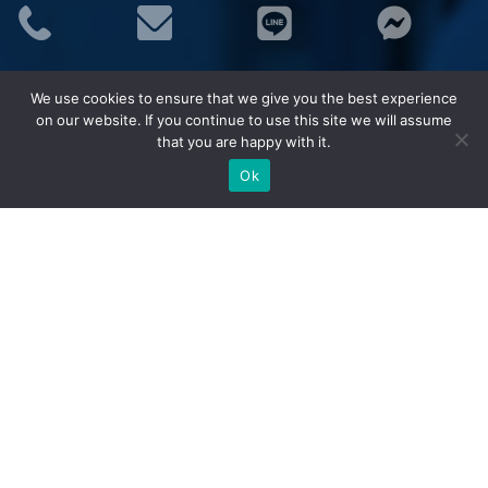
ประเภทสินค้า
We use cookies to ensure that we give you the best experience
อุปกรณ์จราจร
on our website. If you continue to use this site we will assume
ชุดยูนิฟอร์ม (Uniform)
that you are happy with it.
เสื้อสะท้อนแสง MAPLE
Ok
ชุดกันฝน MAPLE
อุปกรณ์เซฟตี้
อุปกรณ์ป้องกันภัย/กู้ภัยทางน้ำ
กังหันน้ำพลังงานแสงอาทิตย์ (โซล่าเซลล์)
ยอดนิยม
กรวยจราจร กรวยยาง
แผงกั้นจราจร
ราวเหล็ก/เสาเหล็กกันชน
ชุดยูนิฟอร์มช่าง
เสื้อช็อป/เสื้อช่าง