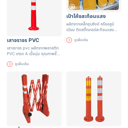
เป้าโค้งสะท้อนแสง
ผลิตจากเหล็กชุบซิงค์ หรืออลูมิ
เนียม ติดสติ๊กเกอร์สะท้อนแสง
เกรด HIP (High Intensity
เสาจราจร PVC
ดูเพิ่มเติม
Prismatic)
เสาจราจร pvc
ผลิตจากพลาสติก
PVC เกรด A เนื้อนุ่ม คุณภาพชั้น
เยี่ยม ผสมกับสีสะท้อนแสงชนิด
ดูเพิ่มเติม
ป้องกันรังสี UV สีส้มสด