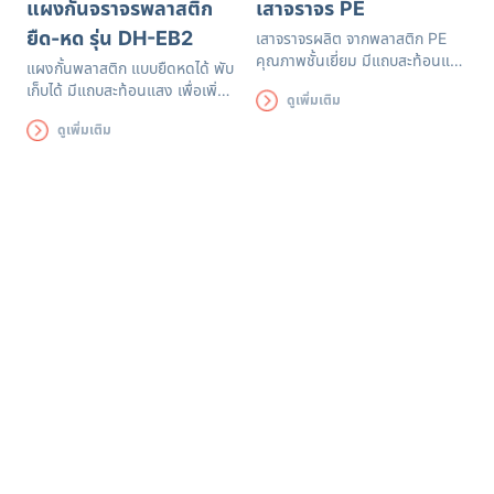
แผงกั้นจราจรพลาสติก
เสาจราจร PE
ยืด-หด รุ่น DH-EB2
เสาจราจรผลิต จากพลาสติก PE
คุณภาพชั้นเยี่ยม มีแถบสะท้อนแสง
แผงกั้นพลาสติก แบบยืดหดได้ พับ
บน High Intensity Grade สี
เก็บได้ มีแถบสะท้อนแสง เพื่อเพิ่ม
ดูเพิ่มเติม
ขาว/สีเหลือง
ความสามารถในการมองเห็น ให้
ดูเพิ่มเติม
ชัดเจนมากยิ่งขึ้น ในเวลากลางคืน
สีสันสดใส รูปทรงสวยงามคล้า
ยกีต้าร์ มีจุดหิ้วแผงกั้นในการ
เคลื่อนย้าย