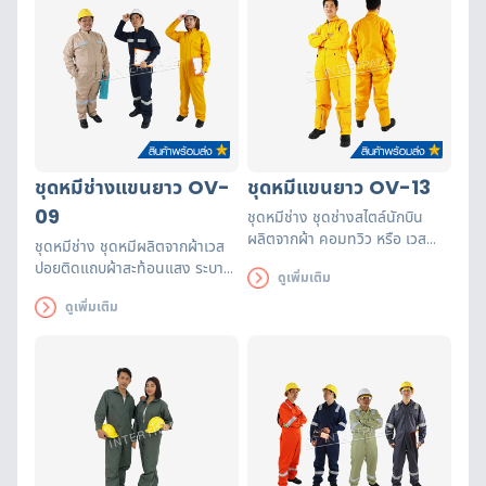
ชุดหมีช่างแขนยาว OV-
ชุดหมีแขนยาว OV-13
09
ชุดหมีช่าง ชุดช่างสไตล์นักบิน
ผลิตจากผ้า คอมทวิว หรือ เวส
ชุดหมีช่าง ชุดหมีผลิตจากผ้าเวส
ปอยท์ กระเป๋ามีซิป 7 จุด เป็นซิป
ปอยติดแถบผ้าสะท้อนแสง ระบาย
ดูเพิ่มเติม
ทองเหลือง ทนทาน สวมใส่แล้วเท่
อากาศได้ดีเหมาะกับงานที่เกี่ยวกับ
สวยงาม
ดูเพิ่มเติม
งานเจียร งานเชื่อม