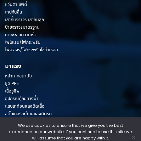
แว่นตาเซฟตี้
เทปกันลื่น
เสากั้นจราจร เสาล้มลุก
ป้ายจราจรมาตรฐาน
ยางชะลอความเร็ว
ไฟไซเรน/ไฟกระพริบ
ไฟจราจร/ไฟกระพริบโซล่าเซลล์
มาแรง
หน้ากากอนามัย
ชุด PPE
เสื้อชูชีพ
อุปกรณ์กู้ภัยทางน้ำ
แถบสะท้อนแสงติดเสื้อ
สติ๊กเกอร์สะท้อนแสงติดรถ
We use cookies to ensure that we give you the best
© Copyright 2026 All Rights Reserved.
experience on our website. If you continue to use this site we
will assume that you are happy with it.
Terms & Conditions
/
Privacy Policies