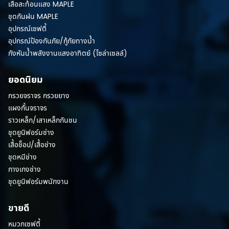
เสื้อสะท้อนแสง MAPLE
ชุดกันฝน MAPLE
อุปกรณ์เซฟตี้
อุปกรณ์ป้องกันภัย/กู้ภัยทางน้ำ
กังหันน้ำพลังงานแสงอาทิตย์ (โซล่าเซลล์)
ยอดนิยม
กรวยจราจร กรวยยาง
แผงกั้นจราจร
ราวเหล็ก/เสาเหล็กกันชน
ชุดยูนิฟอร์มช่าง
เสื้อช็อป/เสื้อช่าง
ชุดหมีช่าง
กางเกงช่าง
ชุดยูนิฟอร์มพนักงาน
ขายดี
หมวกเซฟตี้