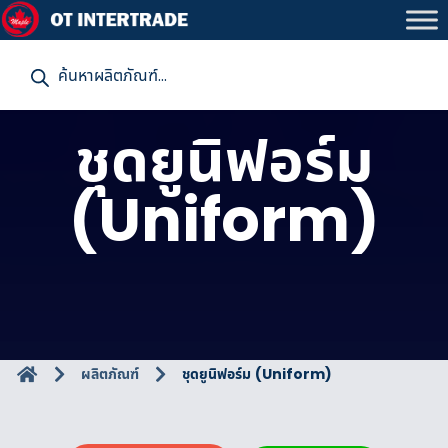
P
r
o
d
u
ชุดยูนิฟอร์ม
c
t
s
s
(Uniform)
e
a
r
c
h
ผลิตภัณฑ์
ชุดยูนิฟอร์ม (Uniform)