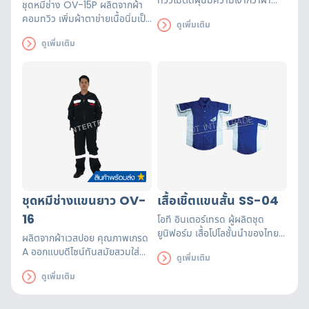
ชุดหมีช่าง OV-15P ผลิตจากผ้า
ชนิดอื่นๆ มีขนาด S – 3XL
คอมทวิว เพิ่มผ้าตาข่ายเนื้อนิ่มเป็น
ดูเพิ่มเติม
ผ้าแถบสะท้อนแสงมาตรฐาน
ช่องระบายอากาศที่กระเป๋าเสื้อ
EN471
ดูเพิ่มเติม
ทำให้ลดความร้อนจากร่างกายผู้
สวมใส่ ติดแถบสะท้อนแสง 6 จุด
ชุดหมีช่างแขนยาว OV-
เสื้อเชิ้ตแขนสั้น SS-04
16
โอที อินเตอร์เทรด ผู้ผลิตชุด
ยูนิฟอร์ม เสื้อโปโลชั้นนำของไทย
ผลิตจากผ้าเวสปอย คุณภาพเกรด
รับผลิตเสื้อเชิ๊ตตามแบบที่ลูกค้า
A ออกแบบดีไซน์ทันสมัยสวมใส่
ดูเพิ่มเติม
กำหนด สามารถเลือกผ้าและเพิ่ม
สบาย ติดแถบสะท้อนแสง 5 จุด
โลโก้ได้
ดูเพิ่มเติม
เหมาะสำหรับงานช่าง เคลื่อนไหวได้
อย่างสะดวก