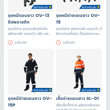
ชุดหมีแขนยาว OV-13
ชุดหมีช่างแขนยาว OV-
ซิปพลาสติก
15
ชุดหมีช่าง ชุดช่างสไตล์นักบิน
ชุดหมีช่าง ผลิตจากผ้า คอมทวิว มี
ผลิตจากผ้า คอมทวิว หรือ เวส
ผ้าตาข่ายเนื้อนิ่ม เป็นช่องระบาย
ปอยท์ ซิป 12 จุด กระเป๋า 7 ช่อง
อากาศ ทำให้ลดความร้อนจาก
ดูเพิ่มเติม
ดูเพิ่มเติม
สามารถใส่เครื่องมือได้
ร่างกายผู้สวมใส่ติดแถบสะท้อน
เยอะ ทนทาน สวมใส่แล้วเท่
แสง 6 จุด
สวยงาม
ชุดหมีช่างแขนยาว OV-
เสื้อช่างแขนยาว SL-01
15P
เสื้อแจ๊คเก็ตช่าง ผลิตจากผ้าคอม
ทวิวไม่ติดฝุ่นมีความเงากว่าผ้า