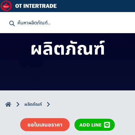
P
r
o
d
u
ผลิตภัณฑ์
c
t
s
s
e
a
r
c
h
ผลิตภัณฑ์
ขอใบเสนอราคา
ADD LINE