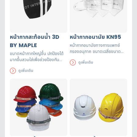
หน้ากากสะท้อนน้ำ 3D
หน้ากากอนามัย KN95
BY MAPLE
หน้ากากอนามัยทางการแพทย์
กรองอนุภาค ขนาดเฉลี่ยขนาด
ขนาดหน้ากากใหญ่ขึ้น ปกป้องได้
0.3 ไมครอน ได้มากกว่า 95%
มากขึ้นสวมใส่เพื่อช่วยป้องกัน
ดูเพิ่มเติม
ระบบทางเดินหายใจจากฝุ่นละออง
ดูเพิ่มเติม
ขนาดเล็ก เชื้อโรค มลพิษ สารพิษ