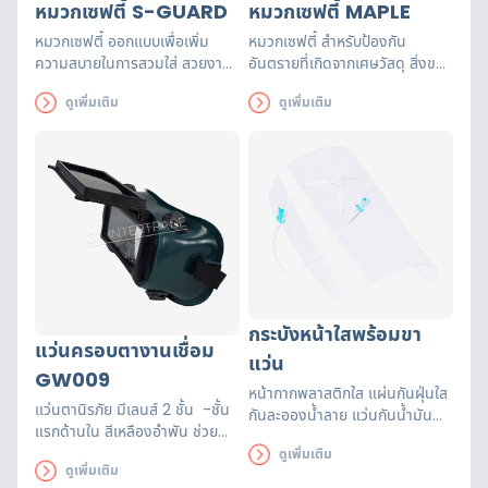
หมวกเซฟตี้ S-GUARD
หมวกเซฟตี้ MAPLE
หมวกเซฟตี้ ออกแบบเพื่อเพิ่ม
หมวกเซฟตี้ สำหรับป้องกัน
ความสบายในการสวมใส่ สวยงาม
อันตรายที่เกิดจากเศษวัสดุ สิ่งของ
ดูดี ทั้งยังระบายอากาศได้ดี
ตกใส่ศีรษะ และกันแดดขณะปฏิบัติ
ดูเพิ่มเติม
ดูเพิ่มเติม
ระหว่างการสวมใส่หมวกนิรภัยรุ่นนี้
งาน
อีกด้วย
กระบังหน้าใสพร้อมขา
แว่นครอบตางานเชื่อม
แว่น
GW009
หน้ากากพลาสติกใส แผ่นกันฝุ่นใส
แว่นตานิรภัย มีเลนส์ 2 ชั้น -ชั้น
กันละอองน้ำลาย แว่นกันน้ำมัน
แรกด้านใน สีเหลืองอำพัน ช่วย
กระเด็น แว่นสำหรับทำอาหาร และ
ป้องกันแสงสีฟ้า ช่วยเพิ่มความ
ดูเพิ่มเติม
งานบ้าน ฟิล์มใสกันน้ำ ปิดหน้า
ดูเพิ่มเติม
ต่างของสีให้ชัดขึ้น โดยเฉพาะในที่