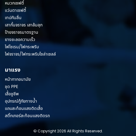
หมวกเซฟตี้
แว่นตาเซฟตี้
เทปกันลื่น
เสากั้นจราจร เสาล้มลุก
ป้ายจราจรมาตรฐาน
ยางชะลอความเร็ว
ไฟไซเรน/ไฟกระพริบ
ไฟจราจร/ไฟกระพริบโซล่าเซลล์
มาแรง
หน้ากากอนามัย
ชุด PPE
เสื้อชูชีพ
อุปกรณ์กู้ภัยทางน้ำ
แถบสะท้อนแสงติดเสื้อ
สติ๊กเกอร์สะท้อนแสงติดรถ
© Copyright 2026 All Rights Reserved.