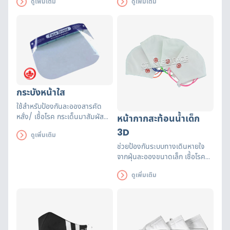
ดูเพิ่มเติม
ดูเพิ่มเติม
กระบังหน้าใส
ใช้สำหรับป้องกันละอองสารคัด
หลั่ง/ เชื้อโรค กระเด็นมาสัมผัส
หน้ากากสะท้อนน้ำเด็ก
ใบหน้า เมื่อสวมใส่เวลาพูด หรือ
3D
ดูเพิ่มเติม
หายใจไม่เป็นไอน้ำเกาะ
ช่วยป้องกันระบบทางเดินหายใจ
จากฝุ่นละอองขนาดเล็ก เชื้อโรค
มลพิษ สารพิษ สามารถซักได้ 30
ดูเพิ่มเติม
ครั้งเมื่อทำตามคำแนะนำในการ
ทำความสะอาด