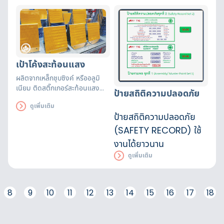
แสงสว่างน้อย
เป้าโค้งสะท้อนแสง
ผลิตจากเหล็กชุบซิงค์ หรืออลูมิ
เนียม ติดสติ๊กเกอร์สะท้อนแสง
ป้ายสถิติความปลอดภัย
เกรด HIP (High Intensity
ดูเพิ่มเติม
Prismatic)
ป้ายสถิติความปลอดภัย
(SAFETY RECORD) ใช้
งานได้ยาวนาน
ดูเพิ่มเติม
8
9
10
11
12
13
14
15
16
17
18