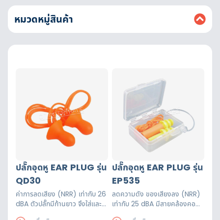
หมวดหมู่สินค้า
ปลั๊กอุดหู EAR PLUG รุ่น
ปลั๊กอุดหู EAR PLUG รุ่น
QD30
EP535
ค่าการลดเสียง (NRR) เท่ากับ 26
ลดความดัง ของเสียงลง (NRR)
dBA ตัวปลั๊กมีก้านยาว จึงใส่และ
เท่ากับ 25 dBA มีสายคล้องคอพีวี
ถอดได้ง่าย
ซีป้องกันการสูญหาย