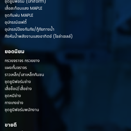
ชุดยูนิฟอร์ม (Uniform)
เสื้อสะท้อนแสง MAPLE
ชุดกันฝน MAPLE
อุปกรณ์เซฟตี้
อุปกรณ์ป้องกันภัย/กู้ภัยทางน้ำ
กังหันน้ำพลังงานแสงอาทิตย์ (โซล่าเซลล์)
ยอดนิยม
กรวยจราจร กรวยยาง
แผงกั้นจราจร
ราวเหล็ก/เสาเหล็กกันชน
ชุดยูนิฟอร์มช่าง
เสื้อช็อป/เสื้อช่าง
ชุดหมีช่าง
กางเกงช่าง
ชุดยูนิฟอร์มพนักงาน
ขายดี