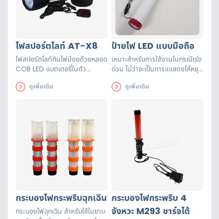
ไฟสปอร์ตไลท์ AT-X8
ป้ายไฟ LED แบบมือถือ
ไฟสปอร์ตไลท์กินไฟน้อยด้วยหลอด
เหมาะสำหรับการใช้งานในกรณีเร่ง
COB LED แบตเตอรี่ในตัว
ด่วน ไม่ว่าจะเป็นการแแสดงให้หยุด
8000mAH Li-ion ความสว่าง
ตรวจ แจ้งมีเหตุฉุกเฉิน หรืออื่น ๆ
ดูเพิ่มเติม
ดูเพิ่มเติม
800 ลูเมนส์ ส่องไกลได้ระยะไกล
ขนาดเหมาะสม พกพาได้
ถึง 300 เมตร
กระบองไฟกระพริบฉุกเฉิน
กระบองไฟกระพริบ 4
จังหวะ M293 ชาร์จได้
กระบองไฟฉุกเฉิน สำหรับใช้ในยาม