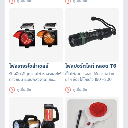
ดูเพิ่มเติม
ดูเพิ่มเติม
เป็น Monocrystalline
สินค้า สถานที่ก่อสร้าง ใช้ร่วมกับ
Silicone
กรวย
ไฟจราจรโซล่าเซลล์
ไฟสปอร์ตไลท์ หลอด T6
รับผลิต สัญญาณไฟจราจรและไฟ
เป็นไฟฉายแรงสูง ให้ความสว่าง
ทางถนน ระบบพลังงานแสง
มาก ส่องได้ไกลถึง 150 -200
อาทิตย์ มีระบบชาจน์ไฟต่อเนื่อง
เมตรแข็งแรงทนทาน กันน้ำ
ดูเพิ่มเติม
ดูเพิ่มเติม
โอยอัตโนมัติ ทำให้เพิ่มวิสัญทัศน์
เหมาะสำหรับใช้งานได้ทุกประเภท
การมองเห็นอย่างชัดเจนมากขึ้น