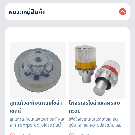
หมวดหมู่สินค้า
ลูกแก้วสะท้อนแสงโซล่า
ไฟจราจรโซล่าเซลครอบ
เซลล์
กรวย
ลูกแก้วสะท้อนแสงโซล่าเซลล์ ผลิต
เพื่อให้สังเกตได้ในระยะไกล ลด
จาก Tempered Glass กันน้ำ
อุบัติเหตุ และความปลอดภัย เหมาะ
มาตรฐาน IP68 แผงโซล่าเซลล์
สำหรับอาคารลานจอดรถ คลัง