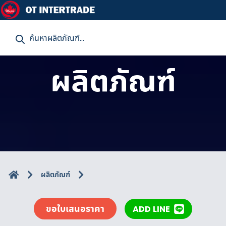
P
r
o
d
u
ผลิตภัณฑ์
c
t
s
s
e
a
r
c
h
ผลิตภัณฑ์
ขอใบเสนอราคา
ADD LINE