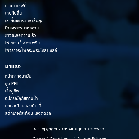
แว่นตาเซฟตี้
เทปกันลื่น
เสากั้นจราจร เสาล้มลุก
ป้ายจราจรมาตรฐาน
ยางชะลอความเร็ว
ไฟไซเรน/ไฟกระพริบ
ไฟจราจร/ไฟกระพริบโซล่าเซลล์
มาแรง
หน้ากากอนามัย
ชุด PPE
เสื้อชูชีพ
อุปกรณ์กู้ภัยทางน้ำ
แถบสะท้อนแสงติดเสื้อ
สติ๊กเกอร์สะท้อนแสงติดรถ
© Copyright 2026 All Rights Reserved.
Terms & Conditions
/
Privacy Policies