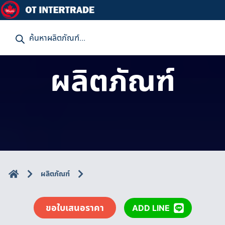
P
r
o
d
u
ผลิตภัณฑ์
c
t
s
s
e
a
r
c
h
ผลิตภัณฑ์
ขอใบเสนอราคา
ADD LINE