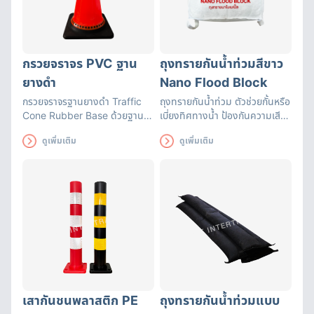
กรวยจราจร PVC ฐาน
ถุงทรายกันน้ำท่วมสีขาว
ยางดำ
Nano Flood Block
กรวยจราจรฐานยางดำ Traffic
ถุงทรายกันน้ำท่วม ตัวช่วยกั้นหรือ
Cone Rubber Base ด้วยฐาน
เบี่ยงทิศทางน้ำ ป้องกันความเสีย
เป็นยางจึงทำให้ตัวกรวยไม่ล้มง่าย
หายที่อาจเกิดขึ้น สามารถใช้ได้นาน
ดูเพิ่มเติม
ดูเพิ่มเติม
แถบสะท้อนแสงแถบใหญ่มองเห็น
ถึง 3 เดือน ถุงทรายดูดซับน้ำได้
ชัดเจน
อย่างรวดเร็ว มีหูหิ้วสะดวกต่อการ
เคลื่อนย้าย
เสากันชนพลาสติก PE
ถุงทรายกันน้ำท่วมแบบ