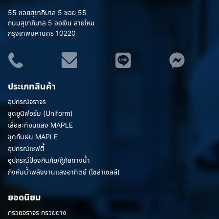
55 ซอยสุขาภิบาล 5 ซอย 55
ถนนสุขาภิบาล 5 ออเงิน สายไหม
กรุงเทพมหานคร 10220
ประเภทสินค้า
อุปกรณ์จราจร
ชุดยูนิฟอร์ม (Uniform)
เสื้อสะท้อนแสง MAPLE
ชุดกันฝน MAPLE
อุปกรณ์เซฟตี้
อุปกรณ์ป้องกันภัย/กู้ภัยทางน้ำ
กังหันน้ำพลังงานแสงอาทิตย์ (โซล่าเซลล์)
ยอดนิยม
กรวยจราจร กรวยยาง