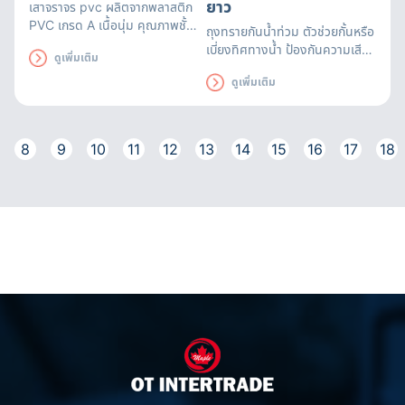
ยาว
เสาจราจร pvc
ผลิตจากพลาสติก
PVC เกรด A เนื้อนุ่ม คุณภาพชั้น
ถุงทรายกันน้ำท่วม ตัวช่วยกั้นหรือ
เยี่ยม ผสมกับสีสะท้อนแสงชนิด
เบี่ยงทิศทางน้ำ ป้องกันความเสีย
ดูเพิ่มเติม
ป้องกันรังสี UV สีส้มสด
หายที่อาจเกิดขึ้น สามารถใช้ได้นาน
ดูเพิ่มเติม
ถึง 3 เดือน ถุงทรายดูดซับน้ำได้
อย่างรวดเร็ว มีหูหิ้วสะดวกต่อการ
เคลื่อนย้าย
8
9
10
11
12
13
14
15
16
17
18