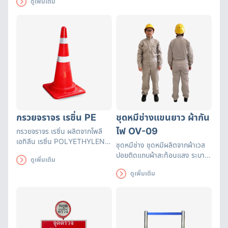
ดูเพิ่มเติม
ระหว่างการสวมใส่หมวกนิรภัยรุ่นนี้
อีกด้วย
กรวยจราจร เรซิ่น PE
ชุดหมีช่างแขนยาว ผ้ากัน
ไฟ OV-09
กรวยจราจร เรซิ่น ผลิตจากโพลี
เอทิลีน เรซิ่น POLYETHYLENE
ชุดหมีช่าง ชุดหมีผลิตจากผ้าเวส
RESIN (PE) มีความยืดหยุ่นสูง
ปอยติดแถบผ้าสะท้อนแสง ระบาย
ดูเพิ่มเติม
คืนรูปได้เร็ว ทนทานต่อแรงทับจาก
อากาศได้ดีเหมาะกับงานที่เกี่ยวกับ
รถยนต์ ไม่เสียหาย ทนทานต่อแรง
ดูเพิ่มเติม
งานเจียร งานเชื่อม
กระแทก และความร้อน