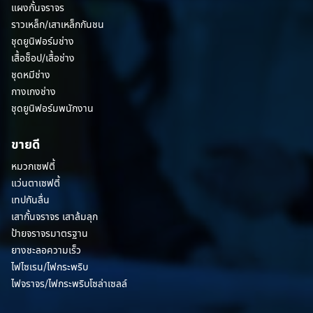
แผงกั้นจราจร
ราวเหล็ก/เสาเหล็กกันชน
ชุดยูนิฟอร์มช่าง
เสื้อช็อป/เสื้อช่าง
ชุดหมีช่าง
กางเกงช่าง
ชุดยูนิฟอร์มพนักงาน
ขายดี
หมวกเซฟตี้
แว่นตาเซฟตี้
เทปกันลื่น
เสากั้นจราจร เสาล้มลุก
ป้ายจราจรมาตรฐาน
ยางชะลอความเร็ว
ไฟไซเรน/ไฟกระพริบ
ไฟจราจร/ไฟกระพริบโซล่าเซลล์