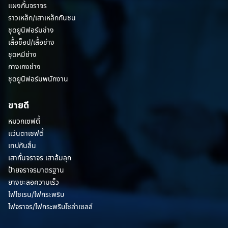
แผงกั้นจราจร
ราวเหล็ก/เสาเหล็กกันชน
ชุดยูนิฟอร์มช่าง
เสื้อช็อป/เสื้อช่าง
ชุดหมีช่าง
กางเกงช่าง
ชุดยูนิฟอร์มพนักงาน
ขายดี
หมวกเซฟตี้
แว่นตาเซฟตี้
เทปกันลื่น
เสากั้นจราจร เสาล้มลุก
ป้ายจราจรมาตรฐาน
ยางชะลอความเร็ว
ไฟไซเรน/ไฟกระพริบ
ไฟจราจร/ไฟกระพริบโซล่าเซลล์