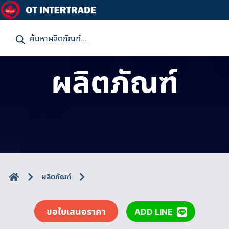
P
r
o
d
u
ผลิตภัณฑ์
c
t
s
s
e
a
r
c
h
ผลิตภัณฑ์
ขอใบเสนอราคา
ADD LINE