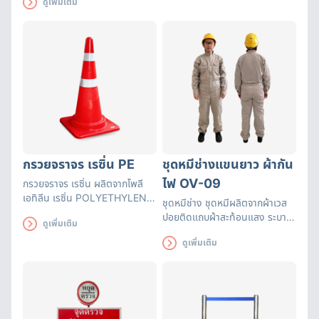
ดูเพิ่มเติม
ระหว่างการสวมใส่หมวกนิรภัยรุ่นนี้
อีกด้วย
กรวยจราจร เรซิ่น PE
ชุดหมีช่างแขนยาว ผ้ากัน
ไฟ OV-09
กรวยจราจร เรซิ่น ผลิตจากโพลี
เอทิลีน เรซิ่น POLYETHYLENE
ชุดหมีช่าง ชุดหมีผลิตจากผ้าเวส
RESIN (PE) มีความยืดหยุ่นสูง
ปอยติดแถบผ้าสะท้อนแสง ระบาย
ดูเพิ่มเติม
คืนรูปได้เร็ว ทนทานต่อแรงทับจาก
อากาศได้ดีเหมาะกับงานที่เกี่ยวกับ
รถยนต์ ไม่เสียหาย ทนทานต่อแรง
ดูเพิ่มเติม
งานเจียร งานเชื่อม
กระแทก และความร้อน