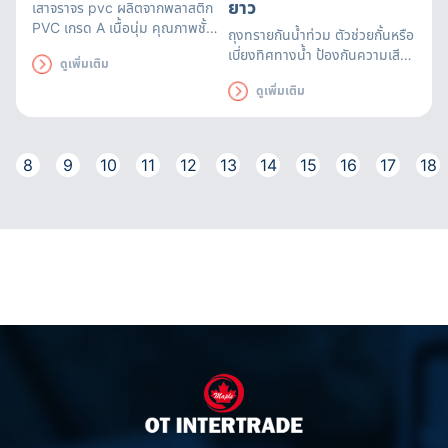
ยาว
เสาจราจร pvc
ผลิตจากพลาสติก
PVC เกรด A เนื้อนุ่ม คุณภาพชั้น
ถุงทรายกันน้ำท่วม ตัวช่วยกั้นหรือ
เยี่ยม ผสมกับสีสะท้อนแสงชนิด
เบี่ยงทิศทางน้ำ ป้องกันความเสีย
ดูเพิ่มเติม
ป้องกันรังสี UV สีส้มสด
หายที่อาจเกิดขึ้น สามารถใช้ได้นาน
ดูเพิ่มเติม
ถึง 3 เดือน ถุงทรายดูดซับน้ำได้
อย่างรวดเร็ว มีหูหิ้วสะดวกต่อการ
เคลื่อนย้าย
8
9
10
11
12
13
14
15
16
17
18