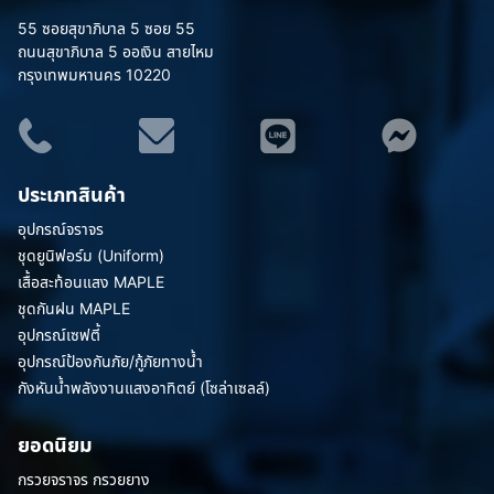
55 ซอยสุขาภิบาล 5 ซอย 55
ถนนสุขาภิบาล 5 ออเงิน สายไหม
กรุงเทพมหานคร 10220
ประเภทสินค้า
อุปกรณ์จราจร
ชุดยูนิฟอร์ม (Uniform)
เสื้อสะท้อนแสง MAPLE
ชุดกันฝน MAPLE
อุปกรณ์เซฟตี้
อุปกรณ์ป้องกันภัย/กู้ภัยทางน้ำ
กังหันน้ำพลังงานแสงอาทิตย์ (โซล่าเซลล์)
ยอดนิยม
กรวยจราจร กรวยยาง