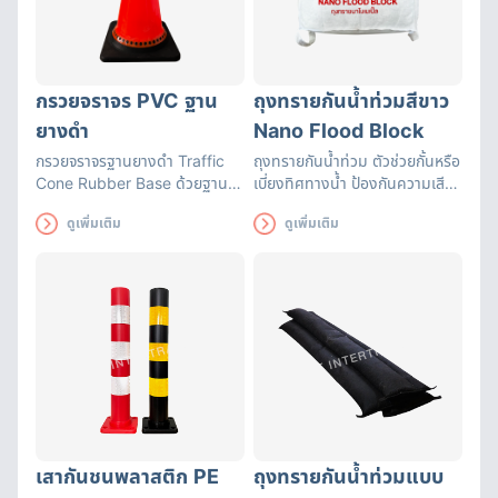
กรวยจราจร PVC ฐาน
ถุงทรายกันน้ำท่วมสีขาว
ยางดำ
Nano Flood Block
กรวยจราจรฐานยางดำ Traffic
ถุงทรายกันน้ำท่วม ตัวช่วยกั้นหรือ
Cone Rubber Base ด้วยฐาน
เบี่ยงทิศทางน้ำ ป้องกันความเสีย
เป็นยางจึงทำให้ตัวกรวยไม่ล้มง่าย
หายที่อาจเกิดขึ้น สามารถใช้ได้นาน
ดูเพิ่มเติม
ดูเพิ่มเติม
แถบสะท้อนแสงแถบใหญ่มองเห็น
ถึง 3 เดือน ถุงทรายดูดซับน้ำได้
ชัดเจน
อย่างรวดเร็ว มีหูหิ้วสะดวกต่อการ
เคลื่อนย้าย
เสากันชนพลาสติก PE
ถุงทรายกันน้ำท่วมแบบ