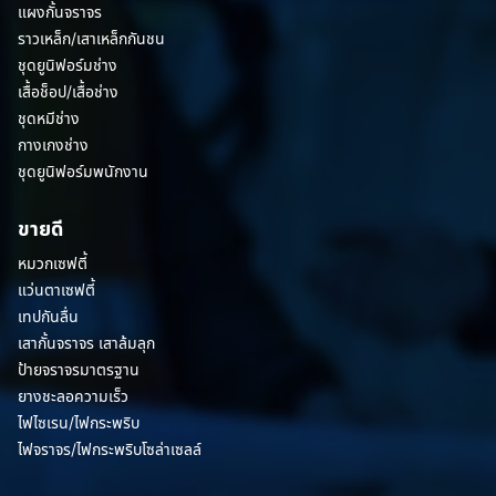
แผงกั้นจราจร
ราวเหล็ก/เสาเหล็กกันชน
ชุดยูนิฟอร์มช่าง
เสื้อช็อป/เสื้อช่าง
ชุดหมีช่าง
กางเกงช่าง
ชุดยูนิฟอร์มพนักงาน
ขายดี
หมวกเซฟตี้
แว่นตาเซฟตี้
เทปกันลื่น
เสากั้นจราจร เสาล้มลุก
ป้ายจราจรมาตรฐาน
ยางชะลอความเร็ว
ไฟไซเรน/ไฟกระพริบ
ไฟจราจร/ไฟกระพริบโซล่าเซลล์