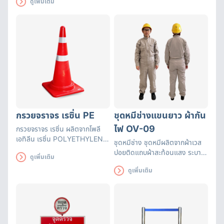
ดูเพิ่มเติม
ระหว่างการสวมใส่หมวกนิรภัยรุ่นนี้
อีกด้วย
กรวยจราจร เรซิ่น PE
ชุดหมีช่างแขนยาว ผ้ากัน
ไฟ OV-09
กรวยจราจร เรซิ่น ผลิตจากโพลี
เอทิลีน เรซิ่น POLYETHYLENE
ชุดหมีช่าง ชุดหมีผลิตจากผ้าเวส
RESIN (PE) มีความยืดหยุ่นสูง
ปอยติดแถบผ้าสะท้อนแสง ระบาย
ดูเพิ่มเติม
คืนรูปได้เร็ว ทนทานต่อแรงทับจาก
อากาศได้ดีเหมาะกับงานที่เกี่ยวกับ
รถยนต์ ไม่เสียหาย ทนทานต่อแรง
ดูเพิ่มเติม
งานเจียร งานเชื่อม
กระแทก และความร้อน