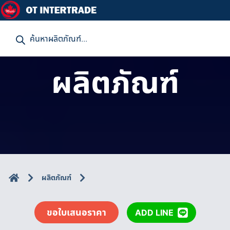
P
r
o
d
u
ผลิตภัณฑ์
c
t
s
s
e
a
r
c
h
ผลิตภัณฑ์
ขอใบเสนอราคา
ADD LINE