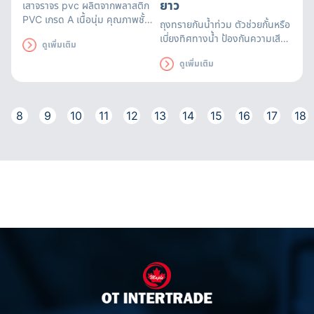
ยาว
เสาจราจร pvc
ผลิตจากพลาสติก
PVC เกรด A เนื้อนุ่ม คุณภาพชั้น
ถุงทรายกันน้ำท่วม ตัวช่วยกั้นหรือ
เยี่ยม ผสมกับสีสะท้อนแสงชนิด
เบี่ยงทิศทางน้ำ ป้องกันความเสีย
ดูเพิ่มเติม
ป้องกันรังสี UV สีส้มสด
หายที่อาจเกิดขึ้น สามารถใช้ได้นาน
ดูเพิ่มเติม
ถึง 3 เดือน ถุงทรายดูดซับน้ำได้
อย่างรวดเร็ว มีหูหิ้วสะดวกต่อการ
เคลื่อนย้าย
8
9
10
11
12
13
14
15
16
17
18