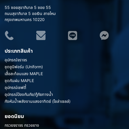
55 ซอยสุขาภิบาล 5 ซอย 55
ถนนสุขาภิบาล 5 ออเงิน สายไหม
กรุงเทพมหานคร 10220
ประเภทสินค้า
อุปกรณ์จราจร
ชุดยูนิฟอร์ม (Uniform)
เสื้อสะท้อนแสง MAPLE
ชุดกันฝน MAPLE
อุปกรณ์เซฟตี้
อุปกรณ์ป้องกันภัย/กู้ภัยทางน้ำ
กังหันน้ำพลังงานแสงอาทิตย์ (โซล่าเซลล์)
ยอดนิยม
กรวยจราจร กรวยยาง