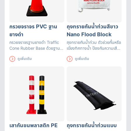
กรวยจราจร PVC ฐาน
ถุงทรายกันน้ำท่วมสีขาว
ยางดำ
Nano Flood Block
กรวยจราจรฐานยางดำ Traffic
ถุงทรายกันน้ำท่วม ตัวช่วยกั้นหรือ
Cone Rubber Base ด้วยฐาน
เบี่ยงทิศทางน้ำ ป้องกันความเสีย
เป็นยางจึงทำให้ตัวกรวยไม่ล้มง่าย
หายที่อาจเกิดขึ้น สามารถใช้ได้นาน
ดูเพิ่มเติม
ดูเพิ่มเติม
แถบสะท้อนแสงแถบใหญ่มองเห็น
ถึง 3 เดือน ถุงทรายดูดซับน้ำได้
ชัดเจน
อย่างรวดเร็ว มีหูหิ้วสะดวกต่อการ
เคลื่อนย้าย
เสากันชนพลาสติก PE
ถุงทรายกันน้ำท่วมแบบ