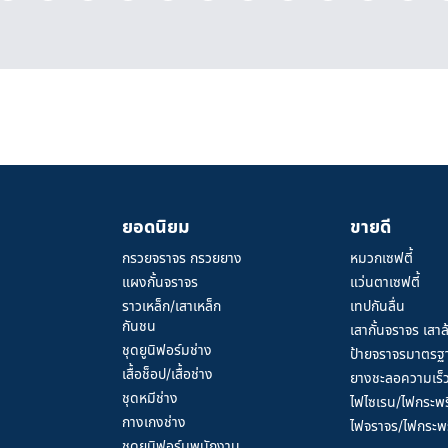
ยอดนิยม
ขายดี
กรวยจราจร กรวยยาง
หมวกเซฟตี้
แผงกั้นจราจร
แว่นตาเซฟตี้
ราวเหล็ก/เสาเหล็ก
เทปกันลื่น
กันชน
เสากั้นจราจร เสาล
ชุดยูนิฟอร์มช่าง
ป้ายจราจรมาตรฐ
เสื้อช็อป/เสื้อช่าง
ยางชะลอความเร็
ชุดหมีช่าง
ไฟไซเรน/ไฟกระพร
กางเกงช่าง
ไฟจราจร/ไฟกระพร
ชุดยูนิฟอร์มพนักงาน