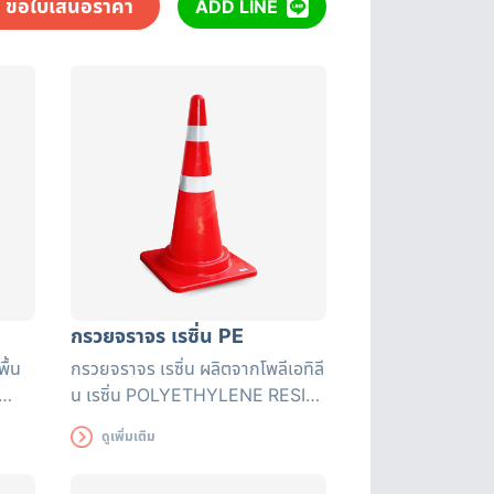
ขอใบเสนอราคา
ADD LINE
กรวยจราจร เรซิ่น PE
พื้น
กรวยจราจร เรซิ่น ผลิตจากโพลีเอทิลี
น เรซิ่น POLYETHYLENE RESIN
จาก
(PE) มีความยืดหยุ่นสูง คืนรูปได้เร็ว
ดูเพิ่มเติม
ทนทานต่อแรงทับจากรถยนต์ ไม่เสีย
หาย ทนทานต่อแรงกระแทก และ