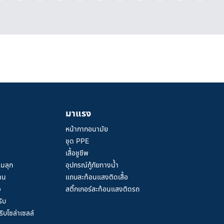
มาแรง
หน้ากากอนามัย
ชุด PPE
เสื้อชูชีพ
้มลุก
อุปกรณ์กู้ภัยทางน้ำ
าน
แถบสะท้อนแสงติดเสื้อ
ว
สติ๊กเกอร์สะท้อนแสงติดรถ
ิบ
ิบโซล่าเซลล์