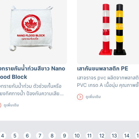
ุงทรายกันน้ำท่วมสีขาว Nano
เสากันชนพลาสติก PE
lood Block
เสาจราจร pvc
ผลิตจากพลาสต
PVC เกรด A เนื้อนุ่ม คุณภาพชั
งทรายกันน้ำท่วม ตัวช่วยกั้นหรือ
เยี่ยม ผสมกับสีสะท้อนแสงชนิด
ี่ยงทิศทางน้ำ ป้องกันความเสีย
ดูเพิ่มเติม
ป้องกันรังสี UV สีส้มสด
ยที่อาจเกิดขึ้น สามารถใช้ได้นาน
ดูเพิ่มเติม
ง 3 เดือน ถุงทรายดูดซับน้ำได้
่างรวดเร็ว มีหูหิ้วสะดวกต่อการ
ลื่อนย้าย
4
5
6
7
8
9
10
11
12
13
14
1