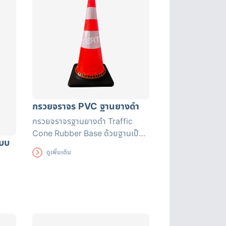
กรวยจราจร PVC ฐานยางดำ
กรวยจราจรฐานยางดำ Traffic
Cone Rubber Base ด้วยฐานเป็น
แบบ
ยางจึงทำให้ตัวกรวยไม่ล้มง่าย แถบ
ดูเพิ่มเติม
สะท้อนแสงแถบใหญ่มองเห็นชัดเจน