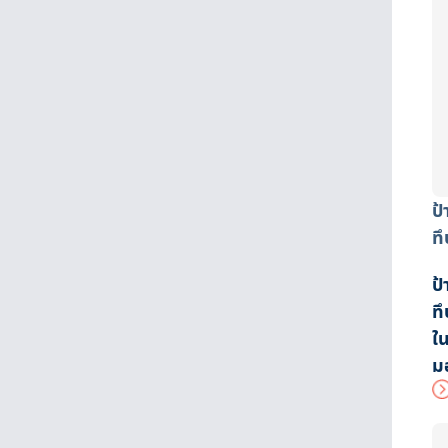
ป
ทึ
ป
ทึ
ใ
ม