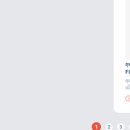
ถ
F
ถุ
เบ
หา
ถึ
อย
เค
1
2
3