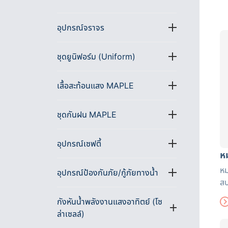
อุปกรณ์จราจร
ชุดยูนิฟอร์ม (Uniform)
เสื้อสะท้อนแสง MAPLE
ชุดกันฝน MAPLE
อุปกรณ์เซฟตี้
ห
หม
อุปกรณ์ป้องกันภัย/กู้ภัยทางน้ำ
สบ
ยั
กังหันน้ำพลังงานแสงอาทิตย์ (โซ
ใส
ล่าเซลล์)