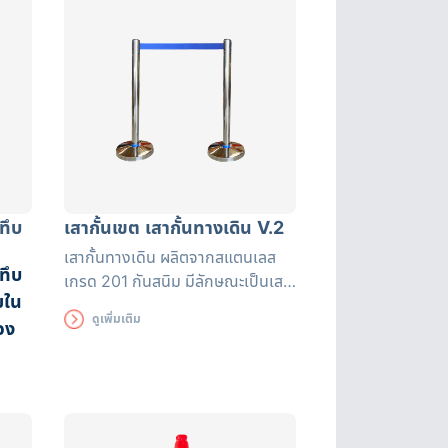
ความร้อน
ทึบ
เสากั้นเขต เสากั้นทางเดิน V.2
เสากั้นทางเดิน ผลิตจากสแตนเลส
ทึบ
เกรด 201 กันสนิม มีลักษณะเป็นเสา
ยใน
และแถบมีผ้ายืดได้หดได้ สามารถยืด
ดูเพิ่มเติม
อง
ความยาวได้ระหว่างถึง 200 ซม.
พร้อมแถบสะท้อนแสง