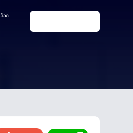
าล็อก
P
r
o
d
u
c
t
s
s
e
a
r
c
h