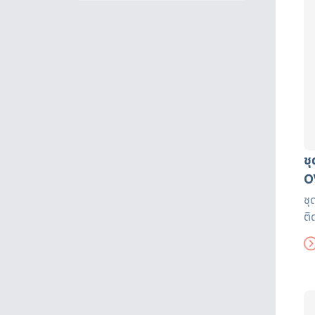
ช
O
ชุ
ติ
ได
งา