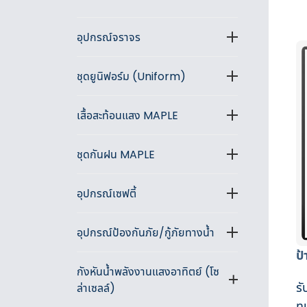
อุปกรณ์จราจร
ชุดยูนิฟอร์ม (Uniform)
เสื้อสะท้อนแสง MAPLE
ชุดกันฝน MAPLE
อุปกรณ์เซฟตี้
อุปกรณ์ป้องกันภัย/กู้ภัยทางน้ำ
ป
กังหันน้ำพลังงานแสงอาทิตย์ (โซ
รั
ล่าเซลล์)
ท