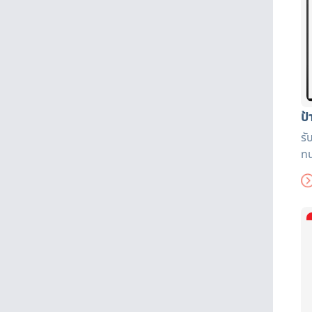
ป
รั
ทน
โร
เต