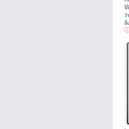
ได
ว่
อื