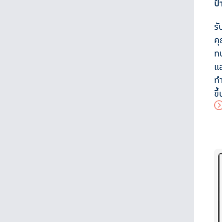
ป
ร
ค
ทน
แส
ทำ
ขึ้