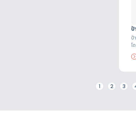
ป
ป้
โด
ป้
แด
เป
สั
ป้
1
2
3