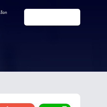
าล็อก
P
r
o
d
u
c
t
s
s
e
a
r
c
h