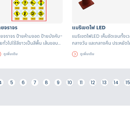
้ายจราจร
แบริเขตไฟ LED
ายจราจร ป้ายห้ามจอด ป้ายบังคับ-
แบริเขตไฟLED เห็นชัดเจนทั้งเ
ยทั่วไปใช้สีขาวเป็นสีพื้น เส้นขอบ
กลางวัน และกลางคืน ประหยัดไ
าย เส้นขีดเฉียง (ถ้ามี) ใช้สี
สามารถใช้ได้ในบริเวณกำลังก่อ
ดูเพิ่มเติม
ดูเพิ่มเติม
ง/ ป้ายเตือน-โดยทั่วไปใช้สีเหลือ
ควบคุมเส้นทางการจราจร
็นพื้น เส้นขอบป้าย เครื่องหมายตัว
ญลักษณ์ตัวเลข และตัวอักษรบน
ายใช้สีดำ
4
5
6
7
8
9
10
11
12
13
14
15