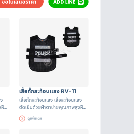
ขอใบเสนอราคา
ADD LINE
เสื้อกั๊กสะท้อนแสง RV-11
สง
เสื้อกั๊กสะท้อนแสง เสื้อสะท้อนแสง
งฝี
ตัดเย็บด้วยผ้าตาข่ายคุณภาพสูงฝี
ับรอง
มือปราณีต แถบสะท้อนแสงได้รับรอง
ดูเพิ่มเติม
นาน
มาตรฐาน EN471 ใช้งานได้ยาวนาน
เพื่อความปลอดภัยของผู้ส่วมใส่