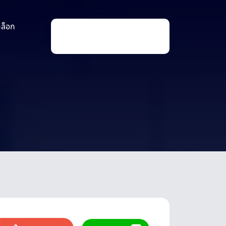
าล็อก
P
r
o
d
u
c
t
s
s
e
a
r
c
h