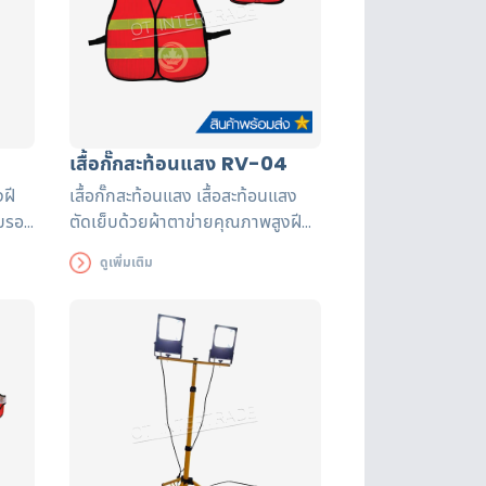
เสื้อกั๊กสะท้อนแสง RV-04
งฝี
เสื้อกั๊กสะท้อนแสง เสื้อสะท้อนแสง
ับรอง
ตัดเย็บด้วยผ้าตาข่ายคุณภาพสูงฝี
นาน
มือปราณีต แถบสะท้อนแสงได้รับรอง
ดูเพิ่มเติม
มาตรฐาน EN471 ใช้งานได้ยาวนาน
เพื่อความปลอดภัยของผู้ส่วมใส่