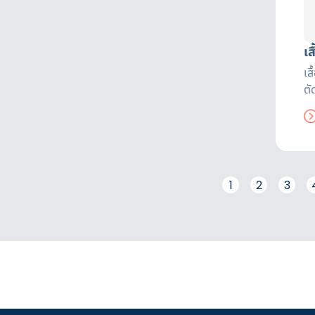
เ
เส
ตั
มื
มา
เพ
1
2
3