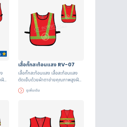
เสื้อกั๊กสะท้อนแสง RV-07
สง
เสื้อกั๊กสะท้อนแสง เสื้อสะท้อนแสง
งฝี
ตัดเย็บด้วยผ้าตาข่ายคุณภาพสูงฝี
ับรอง
มือปราณีต แถบสะท้อนแสงได้รับรอง
ดูเพิ่มเติม
นาน
มาตรฐาน EN471 ใช้งานได้ยาวนาน
เพื่อความปลอดภัยของผู้ส่วมใส่