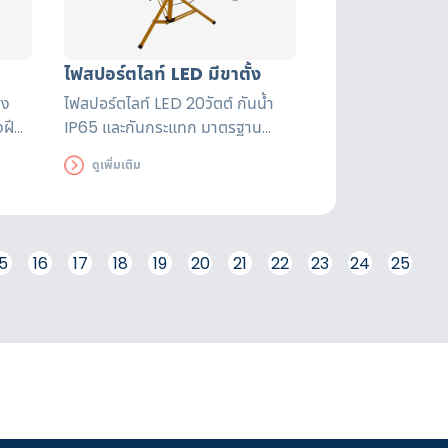
ไฟสปอร์ตไลท์ LED มีขาตั้ง
สง
ไฟสปอร์ตไลท์ LED 20วัตต์ กันน้ำ
งฝี
IP65 และกันกระแทก มาตรฐาน
ับรอง
มอก. 1955-2551 สายไฟยาวถึง 15
ดูเพิ่มเติม
นาน
เมตร ความสว่าง 4,000 Lumens
5
16
17
18
19
20
21
22
23
24
25