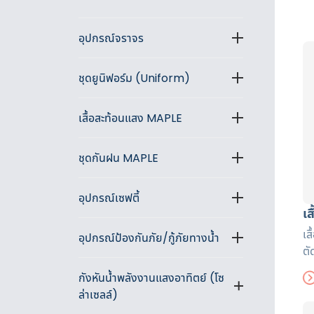
อุปกรณ์จราจร
ชุดยูนิฟอร์ม (Uniform)
เสื้อสะท้อนแสง MAPLE
ชุดกันฝน MAPLE
อุปกรณ์เซฟตี้
เ
เส
อุปกรณ์ป้องกันภัย/กู้ภัยทางน้ำ
ตั
มื
กังหันน้ำพลังงานแสงอาทิตย์ (โซ
มา
ล่าเซลล์)
เพ