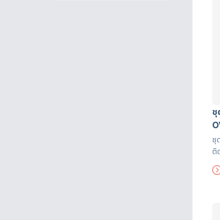
ช
O
ชุ
ติ
ได
งา