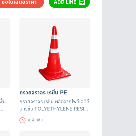
ขอใบเสนอราคา
ADD LINE
กรวยจราจร เรซิ่น PE
พื้น
กรวยจราจร เรซิ่น ผลิตจากโพลีเอทิลี
น เรซิ่น POLYETHYLENE RESIN
จาก
(PE) มีความยืดหยุ่นสูง คืนรูปได้เร็ว
ดูเพิ่มเติม
ทนทานต่อแรงทับจากรถยนต์ ไม่เสีย
หาย ทนทานต่อแรงกระแทก และ