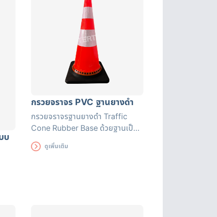
กรวยจราจร PVC ฐานยางดำ
กรวยจราจรฐานยางดำ Traffic
Cone Rubber Base ด้วยฐานเป็น
แบบ
ยางจึงทำให้ตัวกรวยไม่ล้มง่าย แถบ
ดูเพิ่มเติม
สะท้อนแสงแถบใหญ่มองเห็นชัดเจน