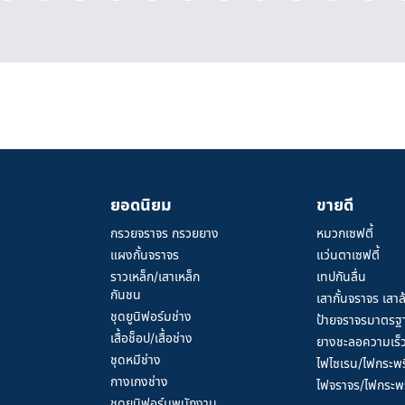
ยอดนิยม
ขายดี
กรวยจราจร กรวยยาง
หมวกเซฟตี้
แผงกั้นจราจร
แว่นตาเซฟตี้
ราวเหล็ก/เสาเหล็ก
เทปกันลื่น
กันชน
เสากั้นจราจร เสาล
ชุดยูนิฟอร์มช่าง
ป้ายจราจรมาตรฐ
เสื้อช็อป/เสื้อช่าง
ยางชะลอความเร็
ชุดหมีช่าง
ไฟไซเรน/ไฟกระพร
กางเกงช่าง
ไฟจราจร/ไฟกระพร
ชุดยูนิฟอร์มพนักงาน