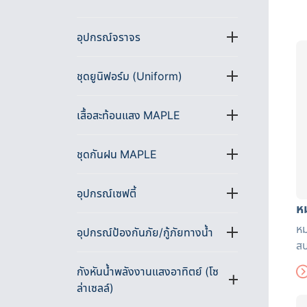
อุปกรณ์จราจร
ชุดยูนิฟอร์ม (Uniform)
เสื้อสะท้อนแสง MAPLE
ชุดกันฝน MAPLE
อุปกรณ์เซฟตี้
ห
หม
อุปกรณ์ป้องกันภัย/กู้ภัยทางน้ำ
สบ
ยั
กังหันน้ำพลังงานแสงอาทิตย์ (โซ
ใส
ล่าเซลล์)