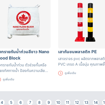
ุงทรายกันน้ำท่วมสีขาว Nano
เสากันชนพลาสติก PE
lood Block
เสาจราจร pvc
ผลิตจากพลาสต
PVC เกรด A เนื้อนุ่ม คุณภาพชั
งทรายกันน้ำท่วม ตัวช่วยกั้นหรือ
เยี่ยม ผสมกับสีสะท้อนแสงชนิด
ี่ยงทิศทางน้ำ ป้องกันความเสีย
ดูเพิ่มเติม
ป้องกันรังสี UV สีส้มสด
ยที่อาจเกิดขึ้น สามารถใช้ได้นาน
ดูเพิ่มเติม
ง 3 เดือน ถุงทรายดูดซับน้ำได้
่างรวดเร็ว มีหูหิ้วสะดวกต่อการ
ลื่อนย้าย
4
5
6
7
8
9
10
11
12
13
14
1