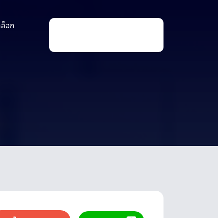
าล็อก
P
r
o
d
u
c
t
s
s
e
a
r
c
h