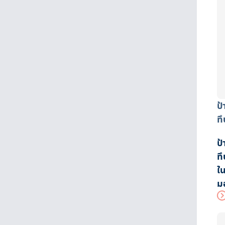
ป
ทึ
ป
ทึ
ใ
ม