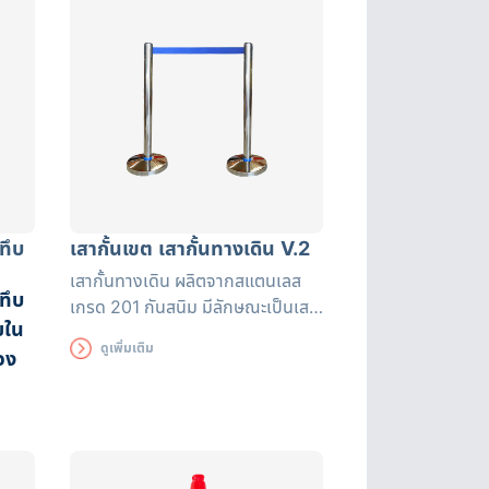
ความร้อน
ทึบ
เสากั้นเขต เสากั้นทางเดิน V.2
เสากั้นทางเดิน ผลิตจากสแตนเลส
ทึบ
เกรด 201 กันสนิม มีลักษณะเป็นเสา
ยใน
และแถบมีผ้ายืดได้หดได้ สามารถยืด
ดูเพิ่มเติม
อง
ความยาวได้ระหว่างถึง 200 ซม.
พร้อมแถบสะท้อนแสง