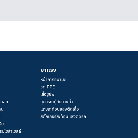
มาแรง
หน้ากากอนามัย
ชุด PPE
เสื้อชูชีพ
้มลุก
อุปกรณ์กู้ภัยทางน้ำ
าน
แถบสะท้อนแสงติดเสื้อ
ว
สติ๊กเกอร์สะท้อนแสงติดรถ
ิบ
ิบโซล่าเซลล์