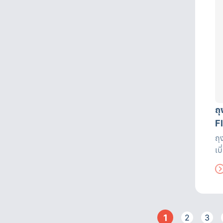
ถ
F
ถุ
เบ
หา
ถึ
อย
เค
1
2
3