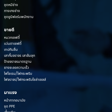
ชุดหมีช่าง
กางเกงช่าง
ชุดยูนิฟอร์มพนักงาน
ขายดี
หมวกเซฟตี้
แว่นตาเซฟตี้
เทปกันลื่น
เสากั้นจราจร เสาล้มลุก
ป้ายจราจรมาตรฐาน
ยางชะลอความเร็ว
ไฟไซเรน/ไฟกระพริบ
ไฟจราจร/ไฟกระพริบโซล่าเซลล์
มาแรง
หน้ากากอนามัย
ชุด PPE