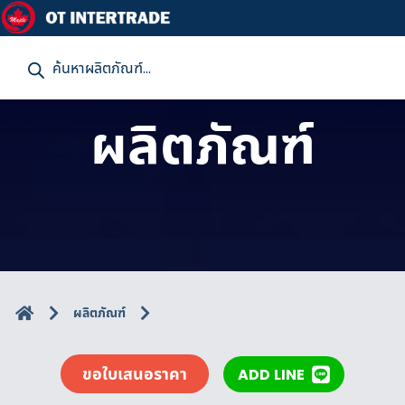
P
r
o
d
u
ผลิตภัณฑ์
c
t
s
s
e
a
r
c
h
ผลิตภัณฑ์
ขอใบเสนอราคา
ADD LINE