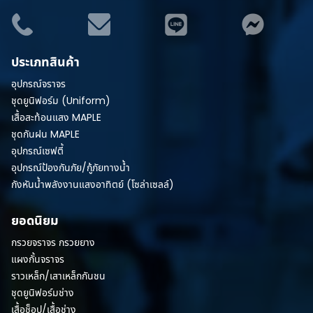
ประเภทสินค้า
อุปกรณ์จราจร
ชุดยูนิฟอร์ม (Uniform)
เสื้อสะท้อนแสง MAPLE
ชุดกันฝน MAPLE
อุปกรณ์เซฟตี้
อุปกรณ์ป้องกันภัย/กู้ภัยทางน้ำ
กังหันน้ำพลังงานแสงอาทิตย์ (โซล่าเซลล์)
ยอดนิยม
กรวยจราจร กรวยยาง
แผงกั้นจราจร
ราวเหล็ก/เสาเหล็กกันชน
ชุดยูนิฟอร์มช่าง
เสื้อช็อป/เสื้อช่าง