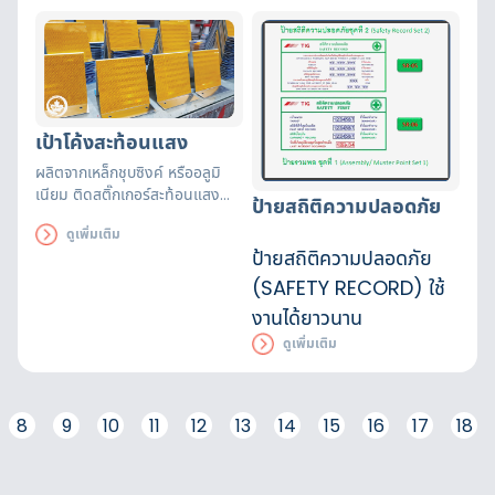
แสงสว่างน้อย
เป้าโค้งสะท้อนแสง
ผลิตจากเหล็กชุบซิงค์ หรืออลูมิ
เนียม ติดสติ๊กเกอร์สะท้อนแสง
ป้ายสถิติความปลอดภัย
เกรด HIP (High Intensity
ดูเพิ่มเติม
Prismatic)
ป้ายสถิติความปลอดภัย
(SAFETY RECORD) ใช้
งานได้ยาวนาน
ดูเพิ่มเติม
8
9
10
11
12
13
14
15
16
17
18