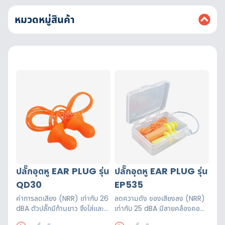
หมวดหมู่สินค้า
ปลั๊กอุดหู EAR PLUG รุ่น
ปลั๊กอุดหู EAR PLUG รุ่น
QD30
EP535
ค่าการลดเสียง (NRR) เท่ากับ 26
ลดความดัง ของเสียงลง (NRR)
dBA ตัวปลั๊กมีก้านยาว จึงใส่และ
เท่ากับ 25 dBA มีสายคล้องคอพีวี
ถอดได้ง่าย
ซีป้องกันการสูญหาย