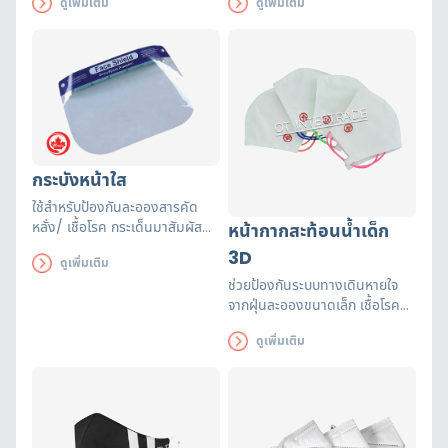
ดูเพิ่มเติม
ดูเพิ่มเติม
กระบังหน้าใส
ใช้สำหรับป้องกันละอองสารคัด
หลั่ง/ เชื้อโรค กระเด็นมาสัมผัส
หน้ากากสะท้อนน้ำเด็ก
ใบหน้า เมื่อสวมใส่เวลาพูด หรือ
3D
ดูเพิ่มเติม
หายใจไม่เป็นไอน้ำเกาะ
ช่วยป้องกันระบบทางเดินหายใจ
จากฝุ่นละอองขนาดเล็ก เชื้อโรค
มลพิษ สารพิษ สามารถซักได้ 30
ดูเพิ่มเติม
ครั้งเมื่อทำตามคำแนะนำในการ
ทำความสะอาด