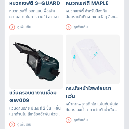
หมวกเซฟตี้ S-GUARD
หมวกเซฟตี้ MAPLE
หมวกเซฟตี้ ออกแบบเพื่อเพิ่ม
หมวกเซฟตี้ สำหรับป้องกัน
ความสบายในการสวมใส่ สวยงาม
อันตรายที่เกิดจากเศษวัสดุ สิ่งของ
ดูดี ทั้งยังระบายอากาศได้ดี
ตกใส่ศีรษะ และกันแดดขณะปฏิบัติ
ดูเพิ่มเติม
ดูเพิ่มเติม
ระหว่างการสวมใส่หมวกนิรภัยรุ่นนี้
งาน
อีกด้วย
กระบังหน้าใสพร้อมขา
แว่นครอบตางานเชื่อม
แว่น
GW009
หน้ากากพลาสติกใส แผ่นกันฝุ่นใส
แว่นตานิรภัย มีเลนส์ 2 ชั้น -ชั้น
กันละอองน้ำลาย แว่นกันน้ำมัน
แรกด้านใน สีเหลืองอำพัน ช่วย
กระเด็น แว่นสำหรับทำอาหาร และ
ป้องกันแสงสีฟ้า ช่วยเพิ่มความ
ดูเพิ่มเติม
งานบ้าน ฟิล์มใสกันน้ำ ปิดหน้า
ดูเพิ่มเติม
ต่างของสีให้ชัดขึ้น โดยเฉพาะในที่