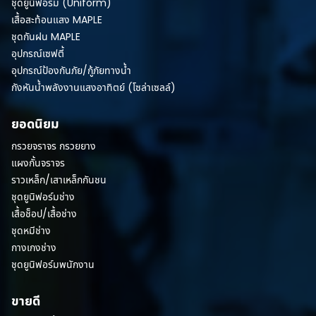
ชุดยูนิฟอร์ม (Uniform)
เสื้อสะท้อนแสง MAPLE
ชุดกันฝน MAPLE
อุปกรณ์เซฟตี้
อุปกรณ์ป้องกันภัย/กู้ภัยทางน้ำ
กังหันน้ำพลังงานแสงอาทิตย์ (โซล่าเซลล์)
ยอดนิยม
กรวยจราจร กรวยยาง
แผงกั้นจราจร
ราวเหล็ก/เสาเหล็กกันชน
ชุดยูนิฟอร์มช่าง
เสื้อช็อป/เสื้อช่าง
ชุดหมีช่าง
กางเกงช่าง
ชุดยูนิฟอร์มพนักงาน
ขายดี