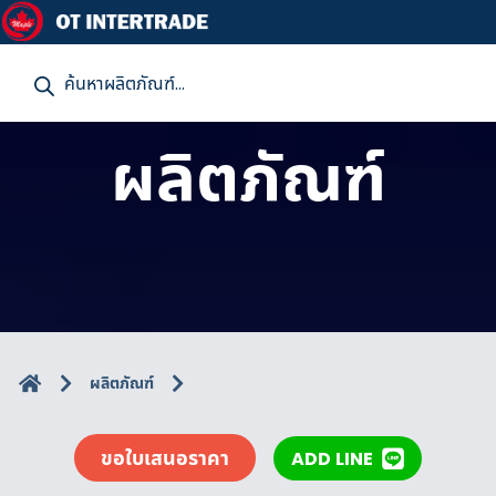
P
r
o
d
u
ผลิตภัณฑ์
c
t
s
s
e
a
r
c
h
ผลิตภัณฑ์
ขอใบเสนอราคา
ADD LINE