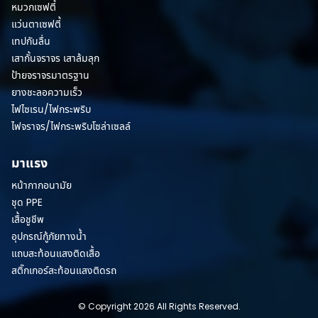
หมวกเซฟตี้
แว่นตาเซฟตี้
เทปกันลื่น
เสากั้นจราจร เสาล้มลุก
ป้ายจราจรมาตรฐาน
ยางชะลอความเร็ว
ไฟไซเรน/ไฟกระพริบ
ไฟจราจร/ไฟกระพริบโซล่าเซลล์
มาแรง
หน้ากากอนามัย
ชุด PPE
เสื้อชูชีพ
อุปกรณ์กู้ภัยทางน้ำ
แถบสะท้อนแสงติดเสื้อ
สติ๊กเกอร์สะท้อนแสงติดรถ
© Copyright 2026 All Rights Reserved.