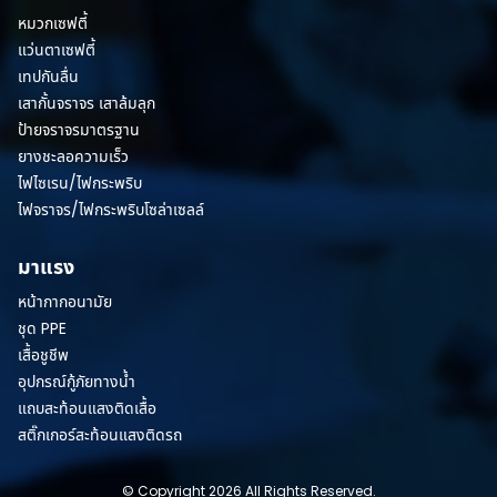
หมวกเซฟตี้
แว่นตาเซฟตี้
เทปกันลื่น
เสากั้นจราจร เสาล้มลุก
ป้ายจราจรมาตรฐาน
ยางชะลอความเร็ว
ไฟไซเรน/ไฟกระพริบ
ไฟจราจร/ไฟกระพริบโซล่าเซลล์
มาแรง
หน้ากากอนามัย
ชุด PPE
เสื้อชูชีพ
อุปกรณ์กู้ภัยทางน้ำ
แถบสะท้อนแสงติดเสื้อ
สติ๊กเกอร์สะท้อนแสงติดรถ
© Copyright 2026 All Rights Reserved.