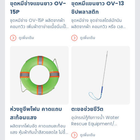
ชุดหมีช่างแขนยาว OV-
ชุดหมีแขนยาว OV-13
15P
ซิปพลาสติก
ชุดหมีช่าง OV-15P ผลิตจากผ้า
ชุดหมีช่าง ชุดช่างสไตล์นักบิน
คอมทวิว เพิ่มผ้าตาข่ายเนื้อนิ่มเป็น
ผลิตจากผ้า คอมทวิว หรือ เวส
ช่องระบายอากาศที่กระเป๋าเสื้อ
ปอยท์ ซิป 12 จุด กระเป๋า 7 ช่อง
ดูเพิ่มเติม
ดูเพิ่มเติม
ทำให้ลดความร้อนจากร่างกายผู้
สามารถใส่เครื่องมือได้
สวมใส่ ติดแถบสะท้อนแสง 6 จุด
เยอะ ทนทาน สวมใส่แล้วเท่
สวยงาม
ห่วงชูชีพโฟม คาดแถบ
ตะขอช่วยชีวิต
สะท้อนแสง
อุปกรณ์กู้ภัยทางน้ำ Water
Rescue Equipment/
ผลิตจากโฟมอัด คาดแถบสะท้อน
Rescue Tube ช่วยพยุงคนตก
แสง หุ้มผ้ากันน้ำสีสวยสดใส ไม่ขึ้น
ดูเพิ่มเติม
น้ำ ผ่อนแรงผู้ที่ให้ความช่วยเหลือ
ราง่าย พร้อมเชือกใยยักษ์ 9มม.