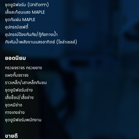
ชุดยูนิฟอร์ม (Uniform)
เสื้อสะท้อนแสง MAPLE
ชุดกันฝน MAPLE
อุปกรณ์เซฟตี้
อุปกรณ์ป้องกันภัย/กู้ภัยทางน้ำ
กังหันน้ำพลังงานแสงอาทิตย์ (โซล่าเซลล์)
ยอดนิยม
กรวยจราจร กรวยยาง
แผงกั้นจราจร
ราวเหล็ก/เสาเหล็กกันชน
ชุดยูนิฟอร์มช่าง
เสื้อช็อป/เสื้อช่าง
ชุดหมีช่าง
กางเกงช่าง
ชุดยูนิฟอร์มพนักงาน
ขายดี