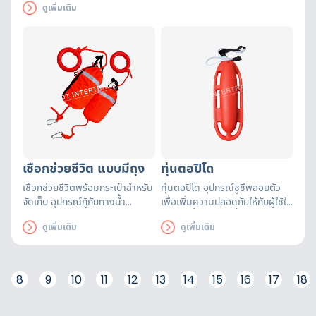
ในสระว่ายน้ำ หรือสำหรับแหล่ง
ดูเพิ่มเติม
ท่องเที่ยวเช่น สวนน้ำ
เชือกช่วยชีวิต แบบมีถุง
ทุ่นตอปิโด
เชือกช่วยชีวิตพร้อมกระเป๋าสำหรับ
ทุ่นตอปิโด อุปกรณ์ชูชีพลอยตัว
จัดเก็บ อุปกรณ์กู้ภัยทางน้ำ
เพื่อเพิ่มความปลอดภัยให้กับผู้ใช้ใน
Water Rescue Equipment/
การว่ายน้ำในแหล่งน้ำธรรมชาติ,
ดูเพิ่มเติม
ดูเพิ่มเติม
Rescue Tube เชือกลอยน้ำมีน้ำ
ใช้เพื่อช่วยดึง ลาก จูงผู้ประสบภัย
หนักเบา นิยมใช้ในงานกู้ชีพทางน้ำ
ทางน้ำขึ้นมาบนบก อย่างปลอดภัย
เหมาะสำหรับเป็นสายดึงนักประดา
น้ำ ดำน้ำดูปะการัง พายเรือ ลากจูง
8
9
10
11
12
13
14
15
16
17
18
เรือขนาดเล็ก ว่ายน้ำ หรือกู้ภัยทาง
น้ำ