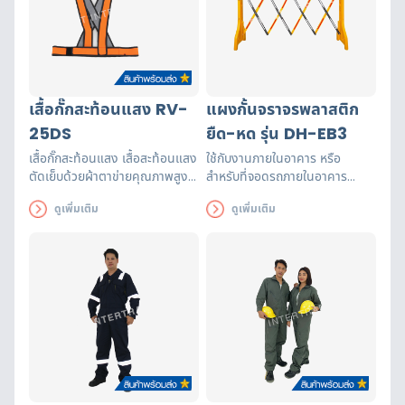
เสื้อกั๊กสะท้อนแสง RV-
แผงกั้นจราจรพลาสติก
25DS
ยืด-หด รุ่น DH-EB3
เสื้อกั๊กสะท้อนแสง เสื้อสะท้อนแสง
ใช้กับงานภายในอาคาร หรือ
ตัดเย็บด้วยผ้าตาข่ายคุณภาพสูงฝี
สำหรับที่จอดรถภายในอาคาร
มือปราณีต แถบสะท้อนแสงได้
เพราะมีน้ำหนักเบา เคลื่อนย้ายได้
ดูเพิ่มเติม
ดูเพิ่มเติม
รับรองมาตรฐาน EN471 ใช้งานได้
ง่าย สะดวก และ ประหยัดพื้นที่ ใน
ยาวนาน เพื่อความปลอดภัยของผู้
การจัดเก็บ
ส่วมใส่