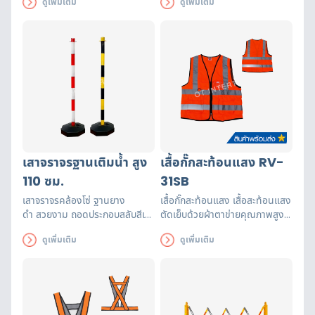
ดูเพิ่มเติม
ดูเพิ่มเติม
เหมาะสำหรับงานช่าง เคลื่อนไหวได้
แหล่งชุมชน เพื่อเตือนและป้องกัน
อย่างสะดวก
การเกิดอุบัติเหตุ
เสาจราจรฐานเติมน้ำ สูง
เสื้อกั๊กสะท้อนแสง RV-
110 ซม.
31SB
เสาจราจรคล้องโซ่ ฐานยาง
เสื้อกั๊กสะท้อนแสง เสื้อสะท้อนแสง
ดำ
สวยงาม ถอดประกอบสลับสีเสา
ตัดเย็บด้วยผ้าตาข่ายคุณภาพสูงฝี
ได้ตามต้องการ (เหลือง-ดำ หรือ
มือปราณีต แถบสะท้อนแสงได้
ดูเพิ่มเติม
ดูเพิ่มเติม
ขาว-แดง) สามารถปรับความสูง
รับรองมาตรฐาน EN471 ใช้งานได้
ได้ โดยการปรับเพิ่ม-ลด จำนวน
ยาวนาน เพื่อความปลอดภัยของผู้
ท่อนพลาสติก
ส่วมใส่