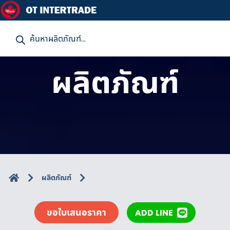
P
r
o
d
u
ผลิตภัณฑ์
c
t
s
s
e
a
r
c
h
ผลิตภัณฑ์
ขอใบเสนอราคา
ADD LINE