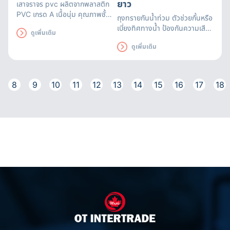
ยาว
เสาจราจร pvc
ผลิตจากพลาสติก
PVC เกรด A เนื้อนุ่ม คุณภาพชั้น
ถุงทรายกันน้ำท่วม ตัวช่วยกั้นหรือ
เยี่ยม ผสมกับสีสะท้อนแสงชนิด
เบี่ยงทิศทางน้ำ ป้องกันความเสีย
ดูเพิ่มเติม
ป้องกันรังสี UV สีส้มสด
หายที่อาจเกิดขึ้น สามารถใช้ได้นาน
ดูเพิ่มเติม
ถึง 3 เดือน ถุงทรายดูดซับน้ำได้
อย่างรวดเร็ว มีหูหิ้วสะดวกต่อการ
เคลื่อนย้าย
8
9
10
11
12
13
14
15
16
17
18