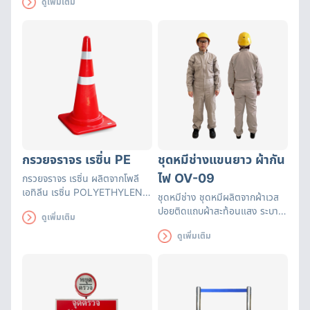
ดูเพิ่มเติม
ระหว่างการสวมใส่หมวกนิรภัยรุ่นนี้
อีกด้วย
กรวยจราจร เรซิ่น PE
ชุดหมีช่างแขนยาว ผ้ากัน
ไฟ OV-09
กรวยจราจร เรซิ่น ผลิตจากโพลี
เอทิลีน เรซิ่น POLYETHYLENE
ชุดหมีช่าง ชุดหมีผลิตจากผ้าเวส
RESIN (PE) มีความยืดหยุ่นสูง
ปอยติดแถบผ้าสะท้อนแสง ระบาย
ดูเพิ่มเติม
คืนรูปได้เร็ว ทนทานต่อแรงทับจาก
อากาศได้ดีเหมาะกับงานที่เกี่ยวกับ
รถยนต์ ไม่เสียหาย ทนทานต่อแรง
ดูเพิ่มเติม
งานเจียร งานเชื่อม
กระแทก และความร้อน