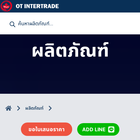
P
r
o
d
u
ผลิตภัณฑ์
c
t
s
s
e
a
r
c
h
ผลิตภัณฑ์
ขอใบเสนอราคา
ADD LINE