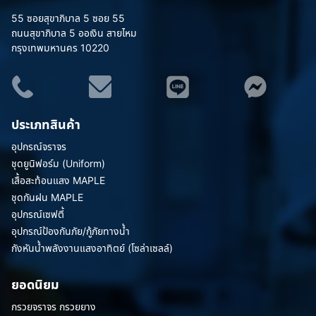
55 ซอยสุขาภิบาล 5 ซอย 55
ถนนสุขาภิบาล 5 ออเงิน สายไหม
กรุงเทพมหานคร 10220
ประเภทสินค้า
อุปกรณ์จราจร
ชุดยูนิฟอร์ม (Uniform)
เสื้อสะท้อนแสง MAPLE
ชุดกันฝน MAPLE
อุปกรณ์เซฟตี้
อุปกรณ์ป้องกันภัย/กู้ภัยทางน้ำ
กังหันน้ำพลังงานแสงอาทิตย์ (โซล่าเซลล์)
ยอดนิยม
กรวยจราจร กรวยยาง