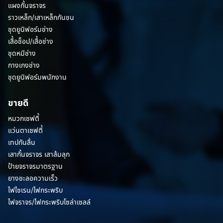
แผงกั้นจราจร
ราวเหล็ก/เสาเหล็กกันชน
ชุดยูนิฟอร์มช่าง
เสื้อช็อป/เสื้อช่าง
ชุดหมีช่าง
กางเกงช่าง
ชุดยูนิฟอร์มพนักงาน
ขายดี
หมวกเซฟตี้
แว่นตาเซฟตี้
เทปกันลื่น
เสากั้นจราจร เสาล้มลุก
ป้ายจราจรมาตรฐาน
ยางชะลอความเร็ว
ไฟไซเรน/ไฟกระพริบ
ไฟจราจร/ไฟกระพริบโซล่าเซลล์