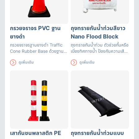
กรวยจราจร PVC ฐาน
ถุงทรายกันน้ำท่วมสีขาว
ยางดำ
Nano Flood Block
กรวยจราจรฐานยางดำ Traffic
ถุงทรายกันน้ำท่วม ตัวช่วยกั้นหรือ
Cone Rubber Base ด้วยฐาน
เบี่ยงทิศทางน้ำ ป้องกันความเสีย
เป็นยางจึงทำให้ตัวกรวยไม่ล้มง่าย
หายที่อาจเกิดขึ้น สามารถใช้ได้นาน
ดูเพิ่มเติม
ดูเพิ่มเติม
แถบสะท้อนแสงแถบใหญ่มองเห็น
ถึง 3 เดือน ถุงทรายดูดซับน้ำได้
ชัดเจน
อย่างรวดเร็ว มีหูหิ้วสะดวกต่อการ
เคลื่อนย้าย
เสากันชนพลาสติก PE
ถุงทรายกันน้ำท่วมแบบ