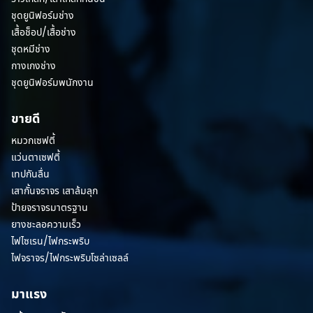
ชุดยูนิฟอร์มช่าง
เสื้อช็อป/เสื้อช่าง
ชุดหมีช่าง
กางเกงช่าง
ชุดยูนิฟอร์มพนักงาน
ขายดี
หมวกเซฟตี้
แว่นตาเซฟตี้
เทปกันลื่น
เสากั้นจราจร เสาล้มลุก
ป้ายจราจรมาตรฐาน
ยางชะลอความเร็ว
ไฟไซเรน/ไฟกระพริบ
ไฟจราจร/ไฟกระพริบโซล่าเซลล์
มาแรง