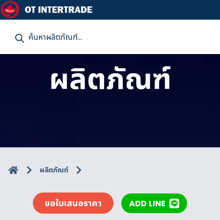
P
r
o
d
u
ผลิตภัณฑ์
c
t
s
s
e
a
r
c
h
ผลิตภัณฑ์
ขอใบเสนอราคา
ADD LINE