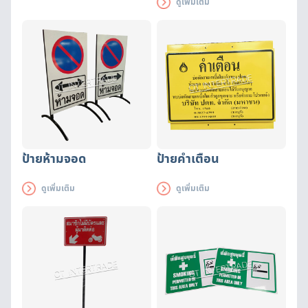
ดูเพิ่มเติม
ทดสอบและรับรองมาตราฐาน
NELSON LABS ป้องกันไวรัส ฝุ่น
ระออง กลิ่นต่าง ๆ ได้ดี
ป้ายห้ามจอด
ป้ายคำเตือน
ดูเพิ่มเติม
ดูเพิ่มเติม