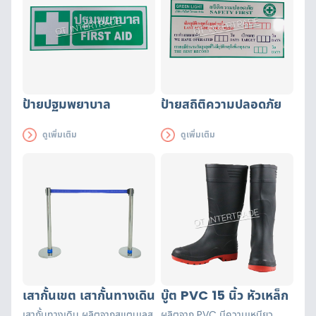
ป้ายปฐมพยาบาล
ป้ายสถิติความปลอดภัย
ดูเพิ่มเติม
ดูเพิ่มเติม
เสากั้นเขต เสากั้นทางเดิน
บู๊ต PVC 15 นิ้ว หัวเหล็ก
เสากั้นทางเดิน ผลิตจากสแตนเลส
ผลิตจาก PVC มีความเหนียว