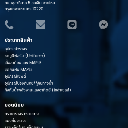
ถนนสุขาภิบาล 5 ออเงิน สายไหม
กรุงเทพมหานคร 10220
ประเภทสินค้า
อุปกรณ์จราจร
ชุดยูนิฟอร์ม (Uniform)
เสื้อสะท้อนแสง MAPLE
ชุดกันฝน MAPLE
อุปกรณ์เซฟตี้
อุปกรณ์ป้องกันภัย/กู้ภัยทางน้ำ
กังหันน้ำพลังงานแสงอาทิตย์ (โซล่าเซลล์)
ยอดนิยม
กรวยจราจร กรวยยาง
แผงกั้นจราจร
ราวเหล็ก/เสาเหล็กกันชน