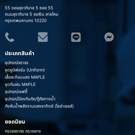
55 ซอยสุขาภิบาล 5 ซอย 55
ถนนสุขาภิบาล 5 ออเงิน สายไหม
กรุงเทพมหานคร 10220
ประเภทสินค้า
อุปกรณ์จราจร
ชุดยูนิฟอร์ม (Uniform)
เสื้อสะท้อนแสง MAPLE
ชุดกันฝน MAPLE
อุปกรณ์เซฟตี้
อุปกรณ์ป้องกันภัย/กู้ภัยทางน้ำ
กังหันน้ำพลังงานแสงอาทิตย์ (โซล่าเซลล์)
ยอดนิยม
กรวยจราจร กรวยยาง