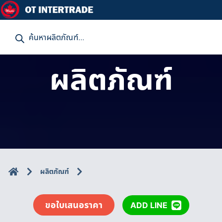
P
r
o
d
u
ผลิตภัณฑ์
c
t
s
s
e
a
r
c
h
ผลิตภัณฑ์
ขอใบเสนอราคา
ADD LINE