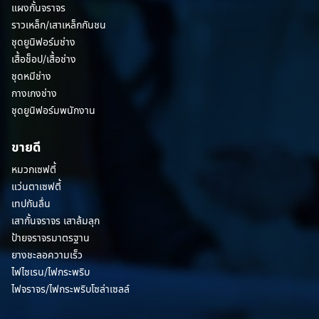
แผงกั้นจราจร
ราวเหล็ก/เสาเหล็กกันชน
ชุดยูนิฟอร์มช่าง
เสื้อช็อป/เสื้อช่าง
ชุดหมีช่าง
กางเกงช่าง
ชุดยูนิฟอร์มพนักงาน
ขายดี
หมวกเซฟตี้
แว่นตาเซฟตี้
เทปกันลื่น
เสากั้นจราจร เสาล้มลุก
ป้ายจราจรมาตรฐาน
ยางชะลอความเร็ว
ไฟไซเรน/ไฟกระพริบ
ไฟจราจร/ไฟกระพริบโซล่าเซลล์