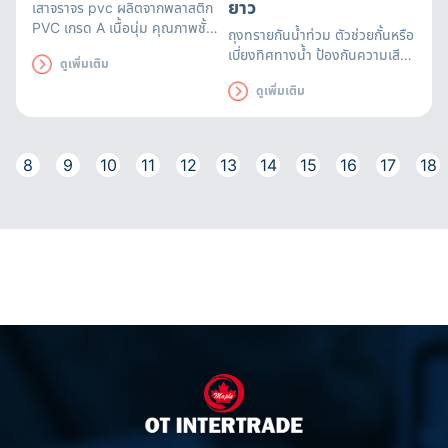
ยาว
เสาจราจร pvc
ผลิตจากพลาสติก
PVC เกรด A เนื้อนุ่ม คุณภาพชั้น
ถุงทรายกันน้ำท่วม ตัวช่วยกั้นหรือ
เยี่ยม ผสมกับสีสะท้อนแสงชนิด
เบี่ยงทิศทางน้ำ ป้องกันความเสีย
ดูเพิ่มเติม
ป้องกันรังสี UV สีส้มสด
หายที่อาจเกิดขึ้น สามารถใช้ได้นาน
ดูเพิ่มเติม
ถึง 3 เดือน ถุงทรายดูดซับน้ำได้
อย่างรวดเร็ว มีหูหิ้วสะดวกต่อการ
เคลื่อนย้าย
8
9
10
11
12
13
14
15
16
17
18