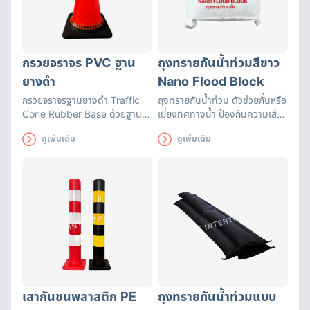
กรวยจราจร PVC ฐาน
ถุงทรายกันน้ำท่วมสีขาว
ยางดำ
Nano Flood Block
กรวยจราจรฐานยางดำ Traffic
ถุงทรายกันน้ำท่วม ตัวช่วยกั้นหรือ
Cone Rubber Base ด้วยฐาน
เบี่ยงทิศทางน้ำ ป้องกันความเสีย
เป็นยางจึงทำให้ตัวกรวยไม่ล้มง่าย
หายที่อาจเกิดขึ้น สามารถใช้ได้นาน
ดูเพิ่มเติม
ดูเพิ่มเติม
แถบสะท้อนแสงแถบใหญ่มองเห็น
ถึง 3 เดือน ถุงทรายดูดซับน้ำได้
ชัดเจน
อย่างรวดเร็ว มีหูหิ้วสะดวกต่อการ
เคลื่อนย้าย
เสากันชนพลาสติก PE
ถุงทรายกันน้ำท่วมแบบ