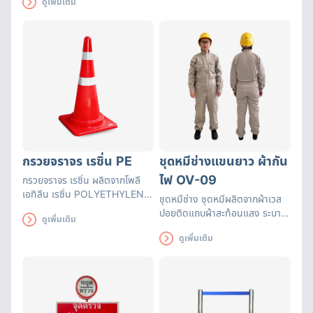
ดูเพิ่มเติม
ระหว่างการสวมใส่หมวกนิรภัยรุ่นนี้
อีกด้วย
กรวยจราจร เรซิ่น PE
ชุดหมีช่างแขนยาว ผ้ากัน
ไฟ OV-09
กรวยจราจร เรซิ่น ผลิตจากโพลี
เอทิลีน เรซิ่น POLYETHYLENE
ชุดหมีช่าง ชุดหมีผลิตจากผ้าเวส
RESIN (PE) มีความยืดหยุ่นสูง
ปอยติดแถบผ้าสะท้อนแสง ระบาย
ดูเพิ่มเติม
คืนรูปได้เร็ว ทนทานต่อแรงทับจาก
อากาศได้ดีเหมาะกับงานที่เกี่ยวกับ
รถยนต์ ไม่เสียหาย ทนทานต่อแรง
ดูเพิ่มเติม
งานเจียร งานเชื่อม
กระแทก และความร้อน