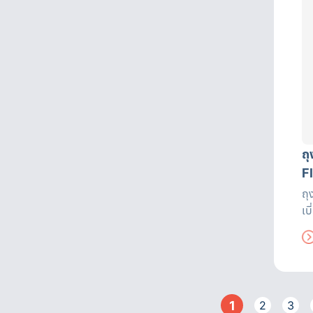
ถ
F
ถุ
เบ
หา
ถึ
อย
เค
1
2
3