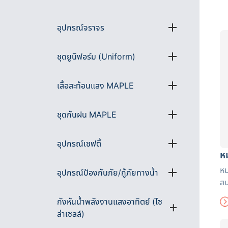
อุปกรณ์จราจร
ชุดยูนิฟอร์ม (Uniform)
เสื้อสะท้อนแสง MAPLE
ชุดกันฝน MAPLE
อุปกรณ์เซฟตี้
ห
หม
อุปกรณ์ป้องกันภัย/กู้ภัยทางน้ำ
สบ
ยั
กังหันน้ำพลังงานแสงอาทิตย์ (โซ
ใส
ล่าเซลล์)