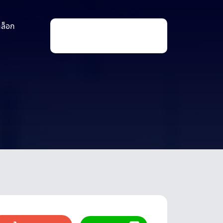
าล็อก
P
r
o
d
u
c
t
s
s
e
a
r
c
h