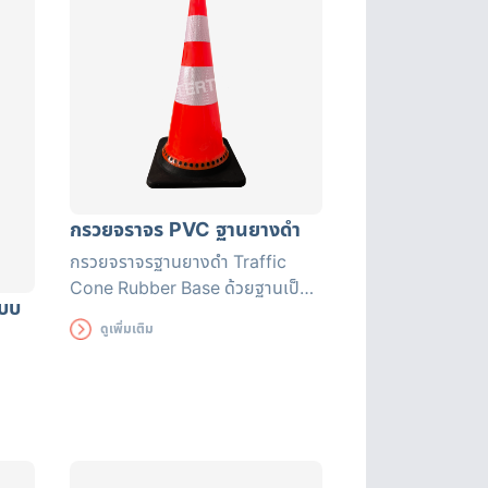
กรวยจราจร PVC ฐานยางดำ
กรวยจราจรฐานยางดำ Traffic
Cone Rubber Base ด้วยฐานเป็น
แบบ
ยางจึงทำให้ตัวกรวยไม่ล้มง่าย แถบ
ดูเพิ่มเติม
สะท้อนแสงแถบใหญ่มองเห็นชัดเจน