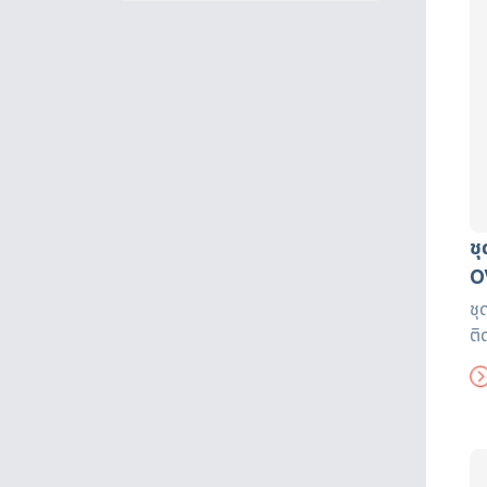
ช
O
ชุ
ติ
ได
งา