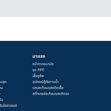
มาแรง
หน้ากากอนามัย
ชุด PPE
เสื้อชูชีพ
้มลุก
อุปกรณ์กู้ภัยทางน้ำ
าน
แถบสะท้อนแสงติดเสื้อ
ว
สติ๊กเกอร์สะท้อนแสงติดรถ
ิบ
ิบโซล่าเซลล์