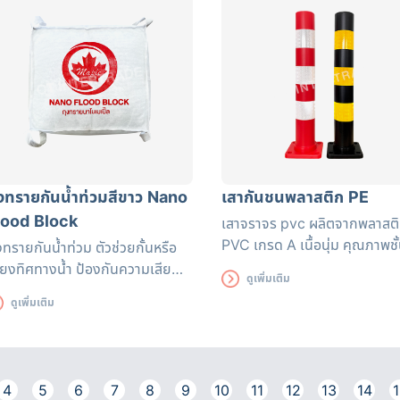
ุงทรายกันน้ำท่วมสีขาว Nano
เสากันชนพลาสติก PE
lood Block
เสาจราจร pvc
ผลิตจากพลาสต
PVC เกรด A เนื้อนุ่ม คุณภาพชั
งทรายกันน้ำท่วม ตัวช่วยกั้นหรือ
เยี่ยม ผสมกับสีสะท้อนแสงชนิด
ี่ยงทิศทางน้ำ ป้องกันความเสีย
ดูเพิ่มเติม
ป้องกันรังสี UV สีส้มสด
ยที่อาจเกิดขึ้น สามารถใช้ได้นาน
ดูเพิ่มเติม
ง 3 เดือน ถุงทรายดูดซับน้ำได้
่างรวดเร็ว มีหูหิ้วสะดวกต่อการ
ลื่อนย้าย
4
5
6
7
8
9
10
11
12
13
14
1