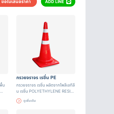
ขอใบเสนอราคา
ADD LINE
กรวยจราจร เรซิ่น PE
พื้น
กรวยจราจร เรซิ่น ผลิตจากโพลีเอทิลี
น เรซิ่น POLYETHYLENE RESIN
จาก
(PE) มีความยืดหยุ่นสูง คืนรูปได้เร็ว
ดูเพิ่มเติม
ทนทานต่อแรงทับจากรถยนต์ ไม่เสีย
หาย ทนทานต่อแรงกระแทก และ