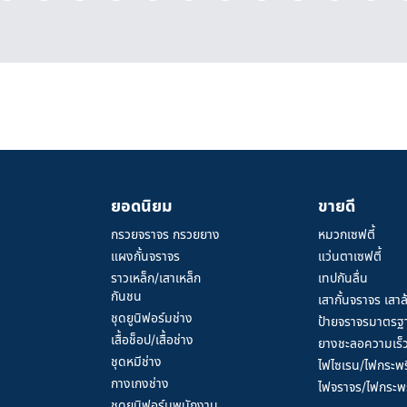
ยอดนิยม
ขายดี
กรวยจราจร กรวยยาง
หมวกเซฟตี้
แผงกั้นจราจร
แว่นตาเซฟตี้
ราวเหล็ก/เสาเหล็ก
เทปกันลื่น
กันชน
เสากั้นจราจร เสาล
ชุดยูนิฟอร์มช่าง
ป้ายจราจรมาตรฐ
เสื้อช็อป/เสื้อช่าง
ยางชะลอความเร็
ชุดหมีช่าง
ไฟไซเรน/ไฟกระพร
กางเกงช่าง
ไฟจราจร/ไฟกระพร
ชุดยูนิฟอร์มพนักงาน