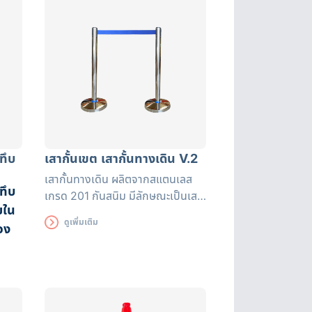
ความร้อน
ทึบ
เสากั้นเขต เสากั้นทางเดิน V.2
เสากั้นทางเดิน ผลิตจากสแตนเลส
ทึบ
เกรด 201 กันสนิม มีลักษณะเป็นเสา
ยใน
และแถบมีผ้ายืดได้หดได้ สามารถยืด
ดูเพิ่มเติม
อง
ความยาวได้ระหว่างถึง 200 ซม.
พร้อมแถบสะท้อนแสง