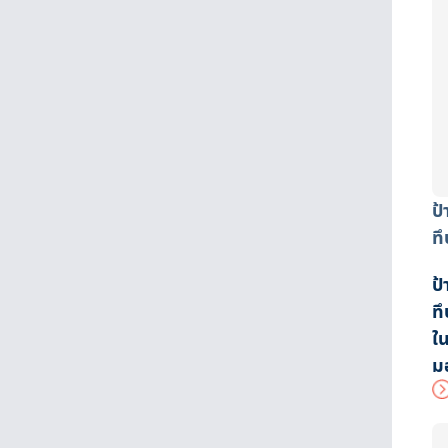
ป
ทึ
ป
ทึ
ใ
ม