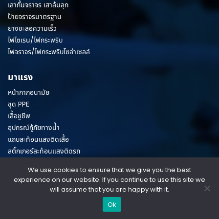
เสากั้นจราจร เสาล้มลุก
ป้ายจราจรมาตรฐาน
ยางชะลอความเร็ว
ไฟไซเรน/ไฟกระพริบ
ไฟจราจร/ไฟกระพริบโซล่าเซลล์
มาแรง
หน้ากากอนามัย
ชุด PPE
เสื้อชูชีพ
อุปกรณ์กู้ภัยทางน้ำ
แถบสะท้อนแสงติดเสื้อ
สติ๊กเกอร์สะท้อนแสงติดรถ
We use cookies to ensure that we give you the best
© Copyright 2026 All Rights Reserved.
experience on our website. If you continue to use this site we
will assume that you are happy with it.
Terms & Conditions
/
Privacy Policies
Ok