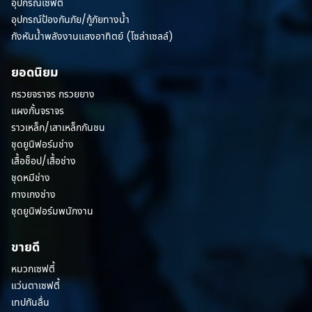
อุปกรณ์เซฟตี้
อุปกรณ์ป้องกันภัย/กู้ภัยทางน้ำ
กังหันน้ำพลังงานแสงอาทิตย์ (โซล่าเซลล์)
ยอดนิยม
กรวยจราจร กรวยยาง
แผงกั้นจราจร
ราวเหล็ก/เสาเหล็กกันชน
ชุดยูนิฟอร์มช่าง
เสื้อช็อป/เสื้อช่าง
ชุดหมีช่าง
กางเกงช่าง
ชุดยูนิฟอร์มพนักงาน
ขายดี
หมวกเซฟตี้
แว่นตาเซฟตี้
เทปกันลื่น