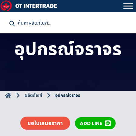
P
r
o
d
u
อุปกรณ์จราจร
c
t
s
s
e
a
r
c
h
ผลิตภัณฑ์
อุปกรณ์จราจร
ขอใบเสนอราคา
ADD LINE