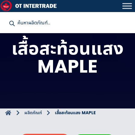
P
r
o
d
u
เสื้อสะท้อนแสง
c
t
s
s
MAPLE
e
a
r
c
h
ผลิตภัณฑ์
เสื้อสะท้อนแสง MAPLE