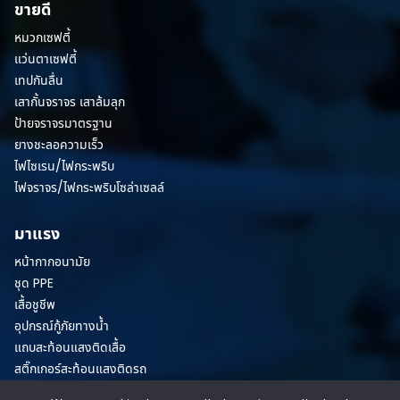
ขายดี
หมวกเซฟตี้
แว่นตาเซฟตี้
เทปกันลื่น
เสากั้นจราจร เสาล้มลุก
ป้ายจราจรมาตรฐาน
ยางชะลอความเร็ว
ไฟไซเรน/ไฟกระพริบ
ไฟจราจร/ไฟกระพริบโซล่าเซลล์
มาแรง
หน้ากากอนามัย
ชุด PPE
เสื้อชูชีพ
อุปกรณ์กู้ภัยทางน้ำ
แถบสะท้อนแสงติดเสื้อ
สติ๊กเกอร์สะท้อนแสงติดรถ