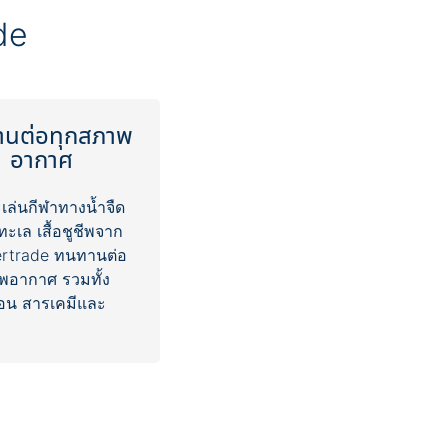
นต่อทุกสภาพ
อากาศ
ะเล่นกีฬาทางน้ำจืด
ทะเล เสื้อชูชีพจาก
ertrade ทนทานต่อ
พอากาศ รวมทั้ง
อน สารเคมีและ