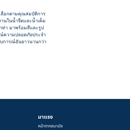
้เลือกตามคุณสมบัติการ
้งานในน้ำจืดและน้ำเค็ม
าท่า มาพร้อมสีและรูป
รณ์ความปลอดภัยประจำ
ระสบการณ์อันยาวนานกว่า
มาแรง
หน้ากากอนามัย