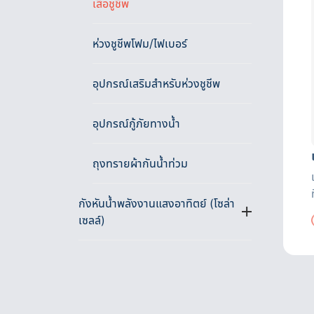
เสื้อชูชีพ
ห่วงชูชีพโฟม/ไฟเบอร์
อุปกรณ์เสริมสำหรับห่วงชูชีพ
อุปกรณ์กู้ภัยทางน้ำ
ถุงทรายผ้ากันน้ำท่วม
กังหันน้ำพลังงานแสงอาทิตย์ (โซล่า
เซลล์)