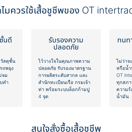
ั้นดี
รับรองความ
ทนทา
ัสดุชั้น
ไว้วางใจในคุณภาพความ
ไม่ว่าจ
ารถพยุง
ปลอดภัย รับรองมาตรฐาน
หรือน้ำ
ม่จม
การผลิตระดับสากล และ
OT Int
อบทำ
สำนักทะเบียนเรือ กรมเจ้า
ทุกสภา
ท่า พร้อมระบบล็อกก้ามปู
ความร้
น้ำมัน
สนใจสั่งซื้อเสื้อชูชีพ