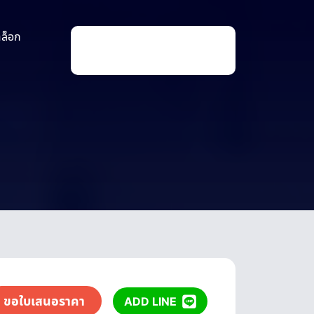
าล็อก
P
r
o
d
u
c
t
s
s
e
a
r
c
h
ขอใบเสนอราคา
ADD LINE