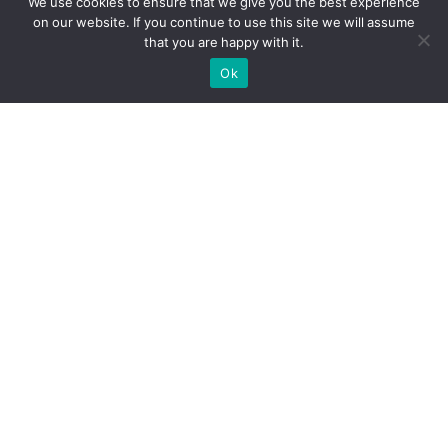
We use cookies to ensure that we give you the best experience
on our website. If you continue to use this site we will assume
that you are happy with it.
ประเภทสินค้า
Ok
อุปกรณ์จราจร
ชุดยูนิฟอร์ม (Uniform)
เสื้อสะท้อนแสง MAPLE
ชุดกันฝน MAPLE
อุปกรณ์เซฟตี้
อุปกรณ์ป้องกันภัย/กู้ภัยทางน้ำ
กังหันน้ำพลังงานแสงอาทิตย์ (โซล่าเซลล์)
ยอดนิยม
กรวยจราจร กรวยยาง
แผงกั้นจราจร
ราวเหล็ก/เสาเหล็กกันชน
ชุดยูนิฟอร์มช่าง
เสื้อช็อป/เสื้อช่าง