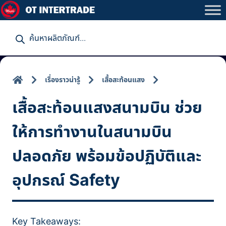
P
r
o
d
u
c
t
เรื่องราวน่ารู้
เสื้อสะท้อนแสง
s
s
e
เสื้อสะท้อนแสงสนามบิน ช่วย
a
r
c
ให้การทำงานในสนามบิน
h
ปลอดภัย พร้อมข้อปฏิบัติและ
อุปกรณ์ Safety
Key Takeaways: