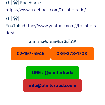
⛑️ | 🚧|
Facebook:
https://www.facebook.com/OTIntertrade/
⛑️ | 🚧|
YouTube:
https://www.youtube.com/@otintertra
de59
สอบถามข้อมูลเพิ่มเติมได้ที่
02-197-5945
086-373-1708
LINE : @otintertrade
info@otintertrade.com