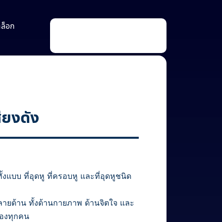
าล็อก
P
r
o
d
u
c
t
s
s
e
a
ียงดัง
r
c
h
งแบบ ที่อุดหู ที่ครอบหู และที่อุดหูชนิด
หลายด้าน ทั้งด้านกายภาพ ด้านจิตใจ และ
ของทุกคน