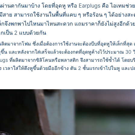
นผ่านตากันมาบ้าง โดยที่อุดหู หรือ Earplugs คือ ไอเทมช่ว
มีสาย สามารถใช้งานในพื้นที่แคบ ๆ หรือร้อน ๆ ได้อย่างส
ี่เล็กจึงพกพาไปไหนมาไหนสะดวก แถมราคาก็ยังไม่สูงอีกด้
เป็น 2 แบบด้วยกัน
ลิตมาจากโฟม ซึ่งเมื่อต้องการใช้งานจะต้องบีบที่อุดหูให้เล็กที่สุด เ
ูขึ้น และหลังจากใส่เสร็จแล้วจะต้องกดที่อุดหูค้างไว้ประมาณ 30 วิ
ugs ที่ผลิตมาจากซิลิโคนหรือพลาสติก จึงสามารถใช้ซ้ำได้ โดยบริเ
เวลาใส่ให้ดึงหูขึ้นด้วยมืออีกข้าง ดัน 2 ชั้นแรกเข้าไปในหู และปล