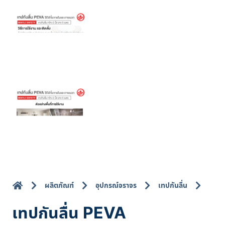
ผลิตภัณฑ์
อุปกรณ์จราจร
เทปกันลื่น
เทปกันลื่น PEVA