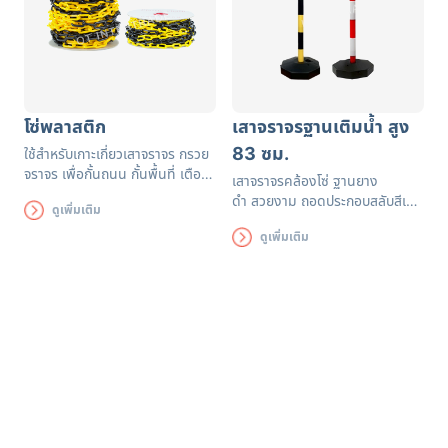
โซ่พลาสติก
เสาจราจรฐานเติมน้ำ สูง
83 ซม.
ใช้สำหรับเกาะเกี่ยวเสาจราจร กรวย
จราจร เพื่อกั้นถนน กั้นพื้นที่ เตือน
เสาจราจรคล้องโซ่ ฐานยาง
เขตอันตรายห้ามเข้า หรือขอบเขต
ดำ
สวยงาม ถอดประกอบสลับสีเสา
ดูเพิ่มเติม
พื้นที่ในการทำงานก่อสร้าง ปิด
ได้ตามต้องการ (เหลือง-ดำ หรือ
ปรับปรุง งานจอดรถ หรืองานอีเว้น
ดูเพิ่มเติม
ขาว-แดง) สามารถปรับความสูงได้
งานจราจร
โดยการปรับเพิ่ม-ลด จำนวนท่อน
พลาสติก