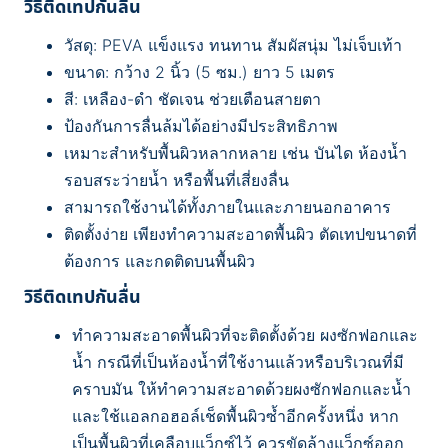
วิธีติดเทปกันลื่น
วัสดุ: PEVA แข็งแรง ทนทาน สัมผัสนุ่ม ไม่เจ็บเท้า
ขนาด: กว้าง 2 นิ้ว (5 ซม.) ยาว 5 เมตร
สี: เหลือง-ดำ ชัดเจน ช่วยเตือนสายตา
ป้องกันการลื่นล้มได้อย่างมีประสิทธิภาพ
เหมาะสำหรับพื้นผิวหลากหลาย เช่น บันได ห้องน้ำ
รอบสระว่ายน้ำ หรือพื้นที่เสี่ยงลื่น
สามารถใช้งานได้ทั้งภายในและภายนอกอาคาร
ติดตั้งง่าย เพียงทำความสะอาดพื้นผิว ตัดเทปขนาดที่
ต้องการ และกดติดบนพื้นผิว
วิธีติดเทปกันลื่น
ทำความสะอาดพื้นผิวที่จะติดตั้งด้วย ผงซักฟอกและ
น้ำ กรณีที่เป็นห้องน้ำที่ใช้งานแล้วหรือบริเวณที่มี
คราบมัน ให้ทำความสะอาดด้วยผงซักฟอกและน้ำ
และใช้แอลกอฮอล์เช็ดพื้นผิวซ้ำอีกครั้งหนึ่ง หาก
เป็นพื้นผิวที่เคลือบแว็กซ์ไว้ ควรขัดล้างแว็กซ์ออก