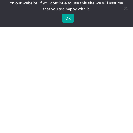
on our website. If you continue to use this site we will assume
that you are happy with it.
ประเภทสินค้า
Ok
อุปกรณ์จราจร
ชุดยูนิฟอร์ม (Uniform)
เสื้อสะท้อนแสง MAPLE
ชุดกันฝน MAPLE
อุปกรณ์เซฟตี้
อุปกรณ์ป้องกันภัย/กู้ภัยทางน้ำ
กังหันน้ำพลังงานแสงอาทิตย์ (โซล่าเซลล์)
ยอดนิยม
กรวยจราจร กรวยยาง
แผงกั้นจราจร
ราวเหล็ก/เสาเหล็กกันชน
ชุดยูนิฟอร์มช่าง
เสื้อช็อป/เสื้อช่าง
ชุดหมีช่าง