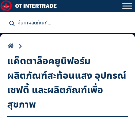
P
r
o
d
u
c
t
s
s
แค็ตตาล็อคยูนิฟอร์ม
e
a
r
ผลิตภัณฑ์สะท้อนแสง อุปกรณ์
c
h
เซฟตี้ และผลิตภัณฑ์เพื่อ
สุขภาพ